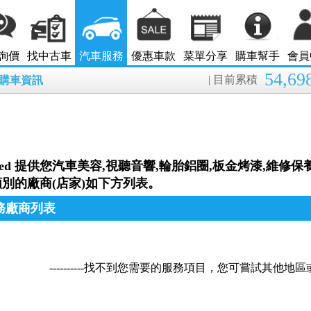
詢價
找中古車
汽車服務
優惠車款
菜單分享
購車幫手
會員
54,69
| 目前累積
8月購車資訊
nted 提供您汽車美容,視聽音響,輪胎鋁圈,板金烤漆,維修
別的廠商(店家)如下方列表。
務廠商列表
----------找不到您需要的服務項目，您可嘗試其他地區或分類--