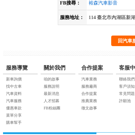
FB搜尋：
裕森汽車影音
服務地址：
114 臺北市內湖區新
回汽車
服務導覽
關於我們
合作提案
客服
新車詢價
咱的故事
汽車業務
聯絡我們
找中古車
服務說明
服務廠商
客戶須知
汽車資料
最新消息
合作提案
常見問題
汽車服務
人才招募
推薦業務
許願池
優惠車款
FB粉絲團
徵文啟事
菜單分享
購車幫手