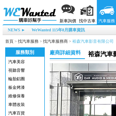
新車詢價
找中古車
汽車服務
NEWS ►
WeWanted 115年8月購車資訊
首頁
>
找汽車服務
>
找汽車服務商
>
裕森汽車影音有限公司
服務類別
廠商詳細資料
裕森汽車
汽車美容
視聽音響
輪胎鋁圈
板金烤漆
維修保養
車體改裝
汽車百貨