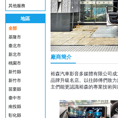
其他服務
地區
全部
基隆市
臺北市
新北市
廠商簡介
桃園市
新竹縣
裕森汽車影音多媒體有限公司成
品牌升級名店。以往師傅們致力
新竹市
主們能更認識裕森的專業技術與
苗栗縣
臺中市
南投縣
彰化縣