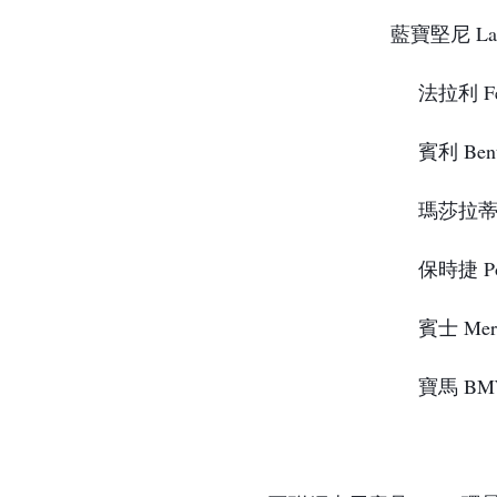
藍寶堅尼 Lamb
 法拉利 Fer
✨
 賓利 Bent
✨
 瑪莎拉蒂 M
✨
 保時捷 Po
✨
 賓士 Merc
✨
 寶馬 BM
✨