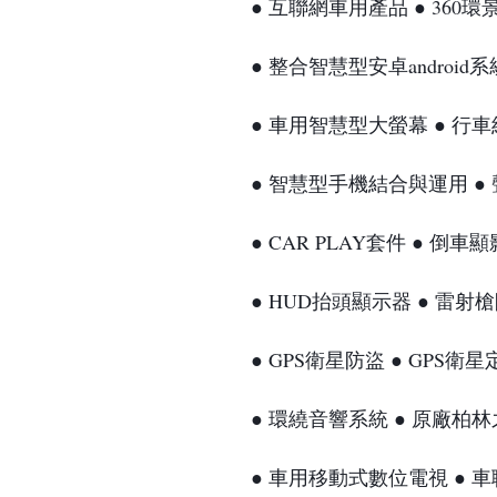
● 互聯網車用產品 
● 360
● 整合智慧型安卓android
● 車用智慧型大螢幕 
● 行
● 智慧型手機結合與運用 
●
● CAR PLAY套件 
● 倒車
● HUD抬頭顯示器 
● 雷射
● GPS衛星防盜 ● GPS衛
● 環繞音響系統 ● 原廠柏
● 車用移動式數位電視 ● 