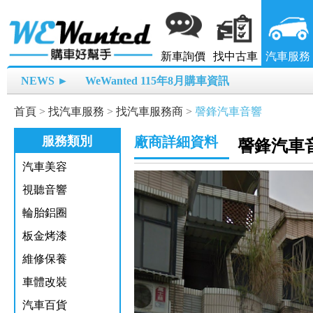
新車詢價
找中古車
汽車服務
NEWS ►
WeWanted 115年8月購車資訊
首頁
>
找汽車服務
>
找汽車服務商
>
謦鋒汽車音響
服務類別
廠商詳細資料
謦鋒汽車
汽車美容
視聽音響
輪胎鋁圈
板金烤漆
維修保養
車體改裝
汽車百貨