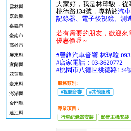
大家好，我是林瑋駿，從
雲林縣
桃德路134號，專精於
汽車
嘉義縣
記錄器、電子後視鏡、測速
嘉義市
若有需要的朋友，
歡迎來
臺南市
優惠價喔～
高雄市
#謦鋒
汽車音響 林瑋駿 0938-
屏東縣
#店家電話：03-3620772
宜蘭縣
#桃園市八德區桃德路134
花蓮縣
服務類別:
臺東縣
視聽音響
其他服務
澎湖縣
金門縣
專業項目 :
連江縣
行車紀錄器安裝
影音主機安裝