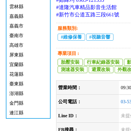
雲林縣
#
達隆汽車精品影音生活館
#新竹市公道五路三段661號
嘉義縣
嘉義市
服務類別:
臺南市
維修保養
視聽音響
高雄市
專業項目 :
屏東縣
胎壓安裝
行車紀錄器安裝
宜蘭縣
測速器安裝
避震改裝
外觀
花蓮縣
臺東縣
營業時間：
09:3
澎湖縣
公司電話：
03-5
金門縣
連江縣
Line ID：
未提
FB搜尋：
未提