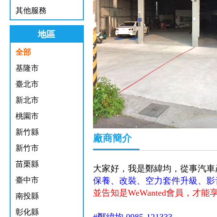
其他服務
地區
全部
基隆市
臺北市
新北市
桃園市
新竹縣
廠商簡介
新竹市
苗栗縣
大家好，我是
鄭緯均
，從事汽車
臺中市
保養、改裝、空力套件升級、影
並告知是WeWanted會員，才
南投縣
彰化縣
#鄭緯均
0985-121333