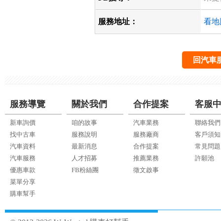
服務地址：
看地
回汽車
服務導覽
關於我們
合作提案
客服
新車詢價
咱的故事
汽車業務
聯絡我們
找中古車
服務說明
服務廠商
客戶須知
汽車資料
最新消息
合作提案
常見問題
汽車服務
人才招募
推薦業務
許願池
優惠車款
FB粉絲團
徵文啟事
菜單分享
購車幫手