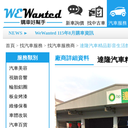
新車詢價
找中古車
汽車服務
NEWS ►
WeWanted 115年8月購車資訊
首頁
>
找汽車服務
>
找汽車服務商
>
達隆汽車精品影音生活
服務類別
廠商詳細資料
達隆汽車
汽車美容
視聽音響
輪胎鋁圈
板金烤漆
維修保養
車體改裝
汽車百貨