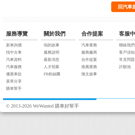
回汽車
服務導覽
關於我們
合作提案
客服
新車詢價
咱的故事
汽車業務
聯絡我們
找中古車
服務說明
服務廠商
客戶須知
汽車資料
最新消息
合作提案
常見問題
汽車服務
人才招募
推薦業務
許願池
優惠車款
FB粉絲團
徵文啟事
菜單分享
購車幫手
© 2013-2026 WeWanted 購車好幫手