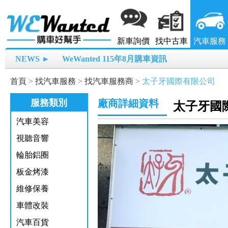
新車詢價
找中古車
汽車服務
NEWS ►
WeWanted 115年8月購車資訊
首頁
>
找汽車服務
>
找汽車服務商
>
太子牙國際有限公司
服務類別
廠商詳細資料
太子牙國
汽車美容
視聽音響
輪胎鋁圈
板金烤漆
維修保養
車體改裝
汽車百貨