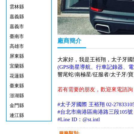
雲林縣
嘉義縣
嘉義市
臺南市
廠商簡介
高雄市
屏東縣
大家好，我是王裕翔，太子牙國
宜蘭縣
(GPS衛星導航、行車記錄器、
響尾蛇/南極星/征服者/太子牙/寶
花蓮縣
臺東縣
若有需要的朋友，
歡迎來電諮詢，
澎湖縣
#
太子牙國際
王裕翔
02-2783310
金門縣
#
台北市南港區南港路三段105號
連江縣
#Line ID：@st.intl
服務類別: