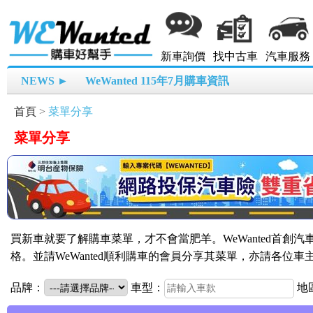
新車詢價
找中古車
汽車服務
NEWS ►
WeWanted 115年7月購車資訊
首頁
>
菜單分享
菜單分享
買新車就要了解購車菜單，才不會當肥羊。WeWanted首創
格。並請WeWanted順利購車的會員分享其菜單，亦請各位
品牌：
車型：
地