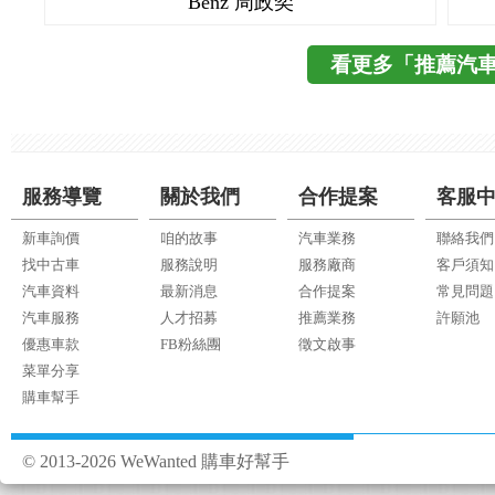
Benz 周政奕
看更多「推薦汽
服務導覽
關於我們
合作提案
客服
新車詢價
咱的故事
汽車業務
聯絡我們
找中古車
服務說明
服務廠商
客戶須知
汽車資料
最新消息
合作提案
常見問題
汽車服務
人才招募
推薦業務
許願池
優惠車款
FB粉絲團
徵文啟事
菜單分享
購車幫手
© 2013-2026 WeWanted 購車好幫手