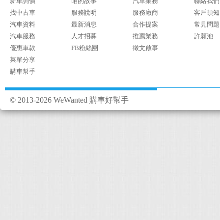
新車詢價
咱的故事
汽車業務
聯絡我們
找中古車
服務說明
服務廠商
客戶須知
汽車資料
最新消息
合作提案
常見問題
汽車服務
人才招募
推薦業務
許願池
優惠車款
FB粉絲團
徵文啟事
菜單分享
購車幫手
© 2013-2026 WeWanted 購車好幫手