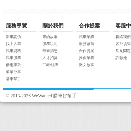
服務導覽
關於我們
合作提案
客服
新車詢價
咱的故事
汽車業務
聯絡我們
找中古車
服務說明
服務廠商
客戶須知
汽車資料
最新消息
合作提案
常見問題
汽車服務
人才招募
推薦業務
許願池
優惠車款
FB粉絲團
徵文啟事
菜單分享
購車幫手
© 2013-2026 WeWanted 購車好幫手