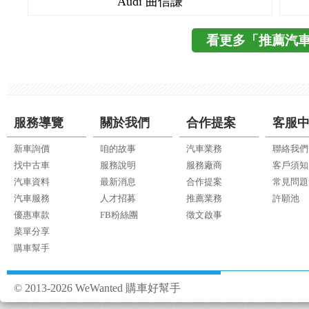
Audi 曲信謙
看更多「推薦汽
服務導覽
關於我們
合作提案
客服
新車詢價
咱的故事
汽車業務
聯絡我們
找中古車
服務說明
服務廠商
客戶須知
汽車資料
最新消息
合作提案
常見問題
汽車服務
人才招募
推薦業務
許願池
優惠車款
FB粉絲團
徵文啟事
菜單分享
購車幫手
© 2013-2026 WeWanted 購車好幫手