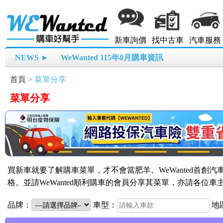
新車詢價
找中古車
汽車服務
NEWS ►
WeWanted 115年8月購車資訊
首頁
>
菜單分享
菜單分享
買新車就要了解購車菜單，才不會當肥羊。WeWanted首創
格。並請WeWanted順利購車的會員分享其菜單，亦請各位
品牌：
車型：
地