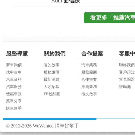
Audi 曲信謙
看更多「推薦汽
服務導覽
關於我們
合作提案
客服
新車詢價
咱的故事
汽車業務
聯絡我們
找中古車
服務說明
服務廠商
客戶須知
汽車資料
最新消息
合作提案
常見問題
汽車服務
人才招募
推薦業務
許願池
優惠車款
FB粉絲團
徵文啟事
菜單分享
購車幫手
© 2013-2026 WeWanted 購車好幫手