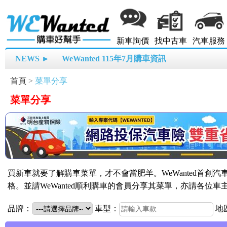
新車詢價
找中古車
汽車服務
NEWS ►
WeWanted 115年7月購車資訊
首頁
>
菜單分享
菜單分享
買新車就要了解購車菜單，才不會當肥羊。WeWanted首創
格。並請WeWanted順利購車的會員分享其菜單，亦請各位
品牌：
車型：
地