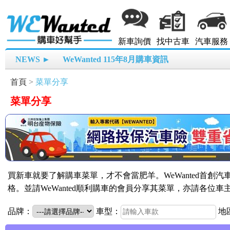
新車詢價
找中古車
汽車服務
NEWS ►
WeWanted 115年8月購車資訊
首頁
>
菜單分享
菜單分享
買新車就要了解購車菜單，才不會當肥羊。WeWanted首創
格。並請WeWanted順利購車的會員分享其菜單，亦請各位
品牌：
車型：
地