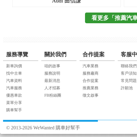
Audi 曲信謙
看更多「推薦汽
服務導覽
關於我們
合作提案
客服
新車詢價
咱的故事
汽車業務
聯絡我們
找中古車
服務說明
服務廠商
客戶須知
汽車資料
最新消息
合作提案
常見問題
汽車服務
人才招募
推薦業務
許願池
優惠車款
FB粉絲團
徵文啟事
菜單分享
購車幫手
© 2013-2026 WeWanted 購車好幫手