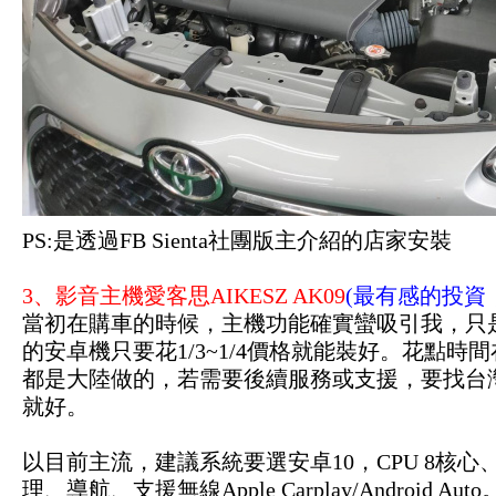
PS:是透過FB Sienta社團版主介紹的店家安裝
3、影音主機愛客思AIKESZ AK09
(最有感的投資
當初在購車的時候，主機功能確實蠻吸引我，只是T
的安卓機只要花1/3~1/4價格就能裝好。花點時間
都是大陸做的，若需要後續服務或支援，要找台
就好。
以目前主流，建議系統要選安卓10，CPU 8核心、
理、導航、支援無線Apple Carplay/Androi