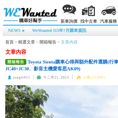
新車詢價
找中古車
汽車服務
NEWS ►
WeWanted 115年7月購車資訊
首頁
>
精選文章
>
開箱報告
>
文章內容
文章內容
Toyota Sienta購車心得與額外配件選購(行
開箱報告
JC40+JC30、影音主機愛客思AK09)
jungle911
十二月21, 2023
人氣(14,909)