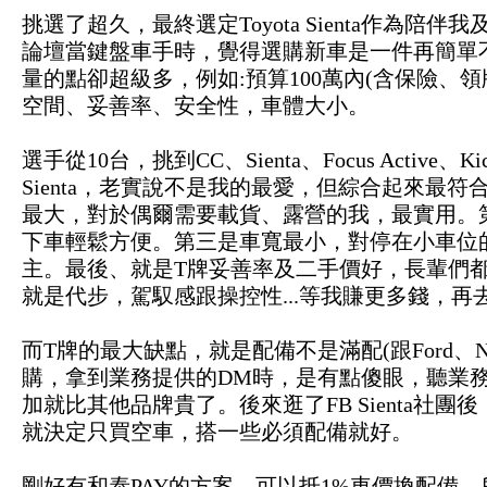
挑選了超久，最終選定Toyota Sienta作為
論壇當鍵盤車手時，覺得選購新車是一件再簡單
量的點卻超級多，例如:預算100萬內(含保險、
空間、妥善率、安全性，車體大小。
選手從10台，挑到CC、Sienta、Focus Activ
Sienta，老實說不是我的最愛，但綜合起來最符
最大，對於偶爾需要載貨、露營的我，最實用。第二
下車輕鬆方便。第三是車寬最小，對停在小車位
主。最後、就是T牌妥善率及二手價好，長輩們
就是代步，駕馭感跟操控性...等我賺更多錢，再去
而T牌的最大缺點，就是配備不是滿配(跟Ford、N
購，拿到業務提供的DM時，是有點傻眼，聽業
加就比其他品牌貴了。後來逛了FB Sienta社
就決定只買空車，搭一些必須配備就好。
剛好有和泰PAY的方案，可以抵1%車價換配備。所