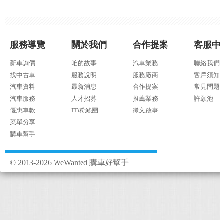
服務導覽
關於我們
合作提案
客服
新車詢價
咱的故事
汽車業務
聯絡我們
找中古車
服務說明
服務廠商
客戶須知
汽車資料
最新消息
合作提案
常見問題
汽車服務
人才招募
推薦業務
許願池
優惠車款
FB粉絲團
徵文啟事
菜單分享
購車幫手
© 2013-2026 WeWanted 購車好幫手