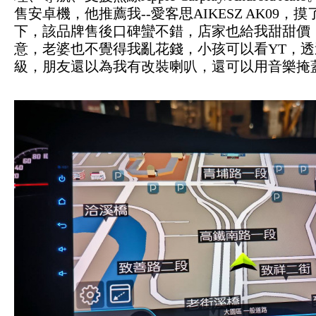
售安卓機，他推薦我--愛客思AIKESZ AK09
下，該品牌售後口碑蠻不錯，店家也給我甜甜價
意，老婆也不覺得我亂花錢，小孩可以看YT，透過D
級，朋友還以為我有改裝喇叭，還可以用音樂掩蓋S