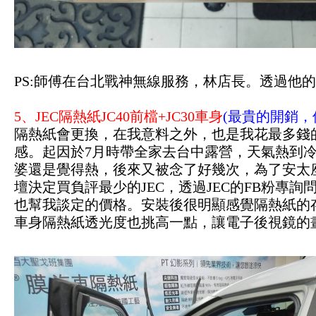
PS:師傅在台北戰神無線服務，林店長。透過他
5、JEC隔熱紙JC40前檔+JC30車身
(最貴的開銷，
隔熱紙會更換，在我意料之外，也是我花最多錢
感。起因於7月時帶全家去台中露營，天氣熱到
婆還是覺得熱，後來又被念了好幾次，為了安太
壇決定買負評最少的JEC，透過JEC的FB粉專
也幫我談定的價格。安裝後很明顯感覺隔熱紙的
車身隔熱紙透光度也挑高一點，讓電子後視鏡的