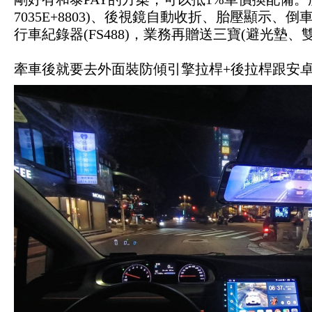
7035E+8803)、後視鏡自動收折、胎壓顯示、倒
行車紀錄器(FS488)，業務再贈送三寶(避光墊
牽車後就要去外面裝防傾引擎拉桿+後拉桿跟安