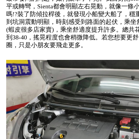
平或轉彎，Sienta都會明顯左右晃動，就像一
嗎!?裝了防傾拉桿後，就發現小船變大船了，穩
到坑洞震動明顯，時刻感受到路面的起伏，乘坐
(蝦皮很多店家賣)，乘坐舒適度提升許多。總共花
到38-40，搖晃程度也會稍微降低。若您想要
圈，只是小朋友要飛走更多。