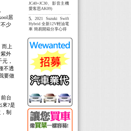
JC40+JC30、影音主機
愛客思AK09)
、
ool居
2021 Suzuki Swift
有不少
Hybrid 全新12V輕油電
車 簡易開箱分享心得
，而上
及紫外
千元，
種不透
我要做
目前台
來?是
益，制