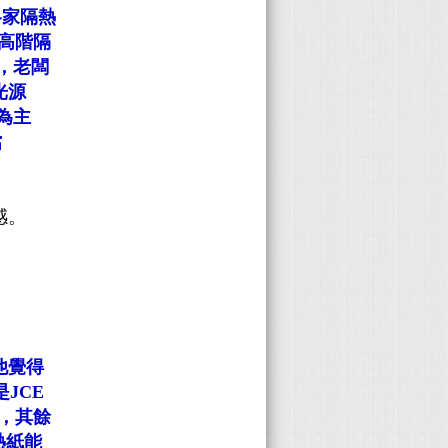
各家隔熱
高階隔
，老闆
光源
為主
擋
感。
他覺得
是JCE
5，其餘
熱紙能