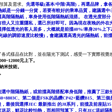
預算及需求。
先選等級(基本/中階/高階)，再選品牌，拿
熱紙是一分錢一分貨，若要有較好的乘車品質，建議選中/
選高階隔熱紙，車身使用低階隔熱紙混搭。 在透光度部分
有些人又注重隱私，選己所好即可。因為現在夜晚的外在
擇低透光的客人居多，大概就是前擋40%/車身20%上下
光線的調節速度比較慢)，會建議選高透光的隔熱紙，前
了各式樣品在比對，並在陽光下測試，感受一下實際視覺
0~12000元上下。
納米技術。
。
能選中階隔熱紙，或前擋高階搭配車身低階，推薦了
三款
+8803C、第二個是FSK的晶鑽CP42+藍鑽B15、第三個
後
，最後我選擇JEC 最新推出 的J8系列，前擋及前座貼3
來送花，鮮花比較怕熱，而相同預算下，只有JEC這組隔