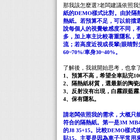
那我該怎麼選?老闆建議依照我
紙的DEMO樣式比對。由於隔
熱紙。若預算不足，可以前擋
說每個人的視覺敏感度不同，
多，加上車主比較著重隱私，選
流；若高度近視或長輩(眼睛對
60~70%/車身30~40%。
了解後，我就開始思考，也拿
1、預算不高，希望全車貼完1000
2、隔熱紙材質，選最新的陶瓷
3、反射沒有出現，白霧跟藍霧
4、保有隱私。
請老闆依照我的需求，大概只
符合的隔熱紙。第一是3M MB40
的J8 35+15。比較DEMO樣式
貼15。主要是因為車子平常用