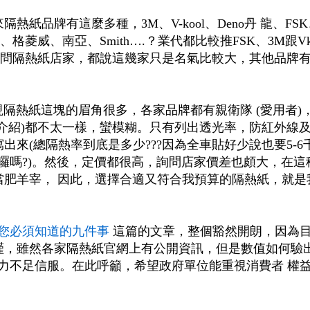
紙品牌有這麼多種，3M、V-kool、Deno丹 龍、FSK
格菱威、南亞、Smith….？業代都比較推FSK、3M跟Vk
詢問隔熱紙店家，都說這幾家只是名氣比較大，其他品牌
，發現隔熱紙這塊的眉角很多，各家品牌都有親衛隊 (愛用者)
介紹)都不太一樣，蠻模糊。只有列出透光率，防紅外線
來(總隔熱率到底是多少???因為全車貼好少說也要5-6
在哈囉嗎?)。然後，定價都很高，詢問店家價差也頗大，在這
當肥羊宰， 因此，選擇合適又符合我預算的隔熱紙，就是
您必須知道的九件事
這篇的文章，整個豁然開朗，因為
謹，雖然各家隔熱紙官網上有公開資訊，但是數值如何驗出
力不足信服。在此呼籲，希望政府單位能重視消費者 權