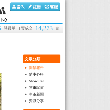
中心
5
14,273
懸賞單
| 賀成交
台
文章分類
開箱報告
購車心得
Show Car
賞車試駕
車市新聞
資訊分享