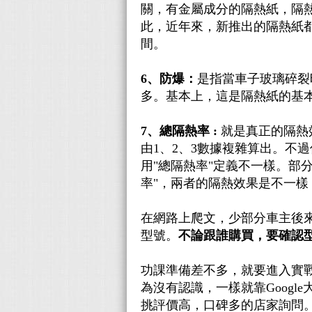
關，有金屬成分的隔熱紙，隔熱
此，近年來，新推出的隔熱紙都
間。
6、防爆：
是指當車子玻璃碎裂
多。基本上，這是隔熱紙的基
7、總隔熱率 :
就是真正的隔熱效率(T
由1、2、3數據複雜算出。不
用"總隔熱率"定義不一樣。部分是用隔熱
率"，兩者的隔熱效果是不一
在網路上爬文，少部分車主後
型號。
不論跟誰購買，要確認
功課準備差不多，就要進入實
為沒有認識，一樣就靠Google
挑評價高，口碑多的店家詢問