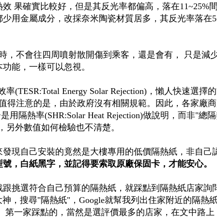
效 果確實比較好，但是其反光率都偏高，落在11~25%
少用金屬成分，改採奈米陶瓷材質居多，其反光率落在5~
時，不會往四周噴射散開傷到乘客，還是會有， 只是減
本功能，一樣可以忽視。
ESR:Total Energy Solar Rejection)，懶人快速選
過值得注意的是，由於政府沒有相關規範。因此，各家廠商
率(SHR:Solar Heat Rejection)做說明，而非"總
樣，另外數值如何檢驗也不清楚。
來發現自己安裝的竟然是大樓專用的低價隔熱紙，非自己
型號，白紙黑字，並記得要索取原廠保固卡，才能安心。
戰跟挑選符合自己預算的隔熱紙，就踩點到隔熱紙店家詢
大神，搜尋"隔熱紙"，Google就幫我列出住家附近的隔熱
。 第一家踩點的，當然是選評價最多的店家，在文中路上