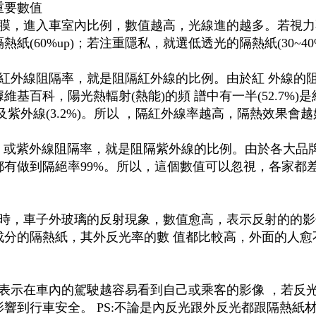
重要數值
膜，進入車室內比例，數值越高，光線進的越多。若視力
(60%up)；若注重隱私，就選低透光的隔熱紙(30~40
、紅外線阻隔率，就是阻隔紅外線的比例。由於紅 外線的
基百科，陽光熱輻射(熱能)的頻 譜中有一半(52.7%)是
)及紫外線(3.2%)。所以 ，隔紅外線率越高，隔熱效果會
、或紫外線阻隔率，就是阻隔紫外線的比例。由於各大品
有做到隔絕率99%。所以，這個數值可以忽視，各家都
時，車子外玻璃的反射現象，數值愈高，表示反射的的影
成分的隔熱紙，其外反光率的數 值都比較高，外面的人愈
表示在車內的駕駛越容易看到自己或乘客的影像 ，若反
響到行車安全。 PS:不論是內反光跟外反光都跟隔熱紙