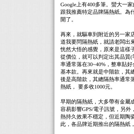
Google上有400多筆。蠻
跟我推薦特定品牌隔熱紙。為
開了。
再來，就驅車到附近的另一家店
道我要問隔熱紙，就請老闆出
恍然大悟的感覺，原來是這樣
從價位，就可以判定出其品質(等
率通常落在30~40%，整車貼好
基本款。再來就是中階款，其總隔
後是高階款，其總隔熱率通常落在5
熱紙， 要多收1000元。
早期的隔熱紙，大多帶有金屬
容易影響GPS/電子訊號，另
熱持久效果不穩定，但近期陶瓷
此，各品牌近期推出的隔熱紙