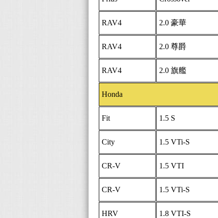
RAV4
2.0 豪華
RAV4
2.0 尊爵
RAV4
2.0 旗艦
Honda
Fit
1.5 S
City
1.5 VTi-S
CR-V
1.5 VTI
CR-V
1.5 VTi-S
HRV
1.8 VTI-S