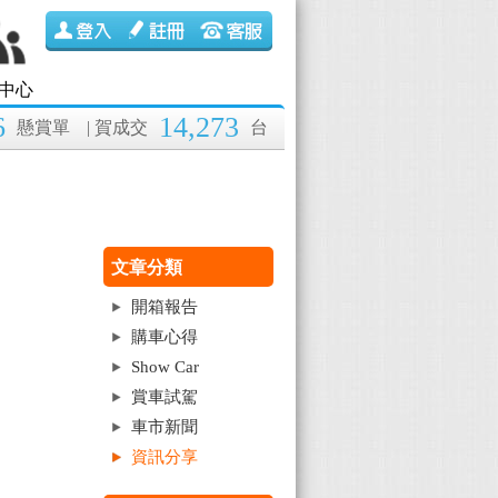
中心
6
14,273
懸賞單
| 賀成交
台
文章分類
開箱報告
購車心得
Show Car
賞車試駕
車市新聞
資訊分享