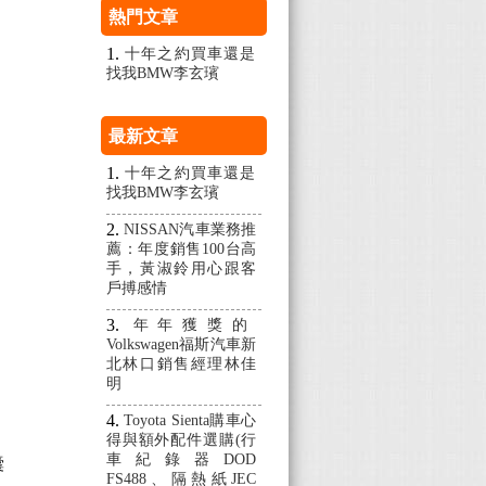
熱門文章
十年之約買車還是
找我BMW李玄璸
最新文章
十年之約買車還是
找我BMW李玄璸
NISSAN汽車業務推
薦：年度銷售100台高
手，黃淑鈴用心跟客
戶搏感情
年年獲獎的
Volkswagen福斯汽車新
北林口銷售經理林佳
明
Toyota Sienta購車心
得與額外配件選購(行
車紀錄器DOD
囊
FS488、隔熱紙JEC