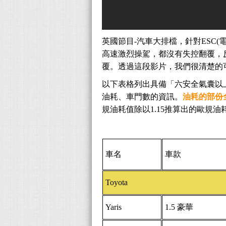
英國節目-汽車大排檔，針對ESC
高速激烈操駕，都沒有失控翻覆，
覆。透過這段影片，我們很清楚的可
以下表格列出具備「六安全氣囊以
油耗、車門數的資訊。
油耗的部份
規油耗值除以1.15推算出的歐規
車名
車款
Toyota
Yaris
1.5 豪華