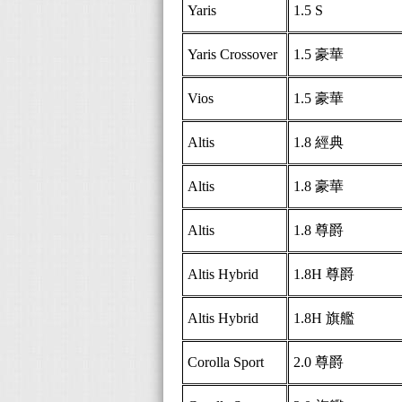
Yaris
1.5 S
Yaris Crossover
1.5 豪華
Vios
1.5 豪華
Altis
1.8 經典
Altis
1.8 豪華
Altis
1.8 尊爵
Altis Hybrid
1.8H 尊爵
Altis Hybrid
1.8H 旗艦
Corolla Sport
2.0 尊爵