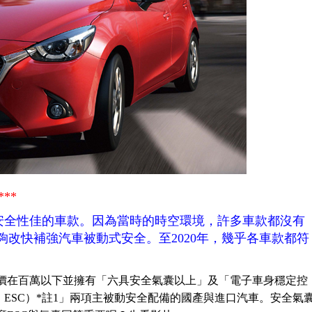
**
安全性佳的車款。因為當時的時空環境，許多車款都沒有
能夠改快補強汽車被動式安全。至2020年，幾乎各車款都符
價在百萬以下並擁有「六具安全氣囊以上」及「電子車身穩定控
ty Control，ESC）*註1」兩項主被動安全配備的國產與進口汽車。安全氣