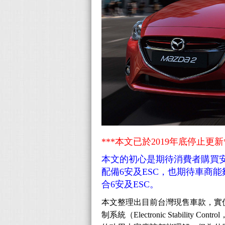
***本文已於2019年底停止更新*
本文的初心是期待消費者購買
配備6安及ESC，也期待車商
合
6安及ESC。
本文整理出目前台灣現售車款，實
制系統（Electronic Stabili