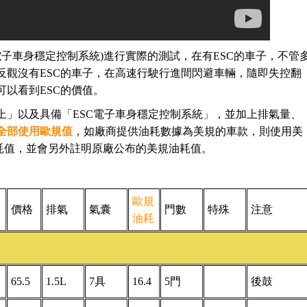
(電子車身穩定控制系統)進行實際的測試，在有ESC的車子，不管
反觀沒有ESC的車子，在高速行駛行進間閃避車輛，隨即失控翻
以看到ESC的價值。
上」以及具備「ESC電子車身穩定控制系統」，並加上排氣量、
全部使用歐規值
，如廠商提供油耗數據為美規的車款，則使用美
油耗值，並會另外註明原廠公布的美規油耗值。
歐規
價格
排氣
氣囊
門數
特殊
注意
油耗
65.5
1.5L
7具
16.4
5門
後鼓