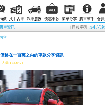
詢價
找中古車
汽車服務
優惠車款
菜單分享
購車幫手
會員
54,73
| 目前累積
8月購車資訊
內容
且價格在一百萬之內的車款分享資訊
人氣(115,647)