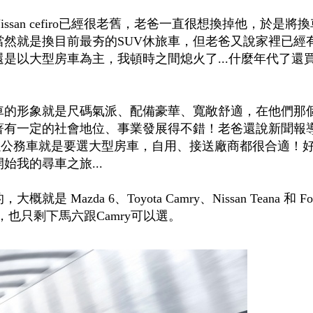
san cefiro已經很老舊，老爸一直很想換掉他，於是將
然就是換目前最夯的SUV休旅車，但老爸又說家裡已經
是以大型房車為主，我頓時之間熄火了...什麼年代了還買
車的形象就是尺碼氣派、配備豪華、寬敞舒適，在他們那
著有一定的社會地位、事業發展得不錯！老爸還說新聞報
所以公務車就是要選大型房車，自用、接送廠商都很合適！
我的尋車之旅...
Mazda 6、Toyota Camry、Nissan Teana 和 Fo
，也只剩下馬六跟Camry可以選。