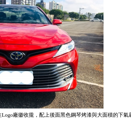
Logo廠徽收攏，配上後面黑色鋼琴烤漆與大面積的下氣
。