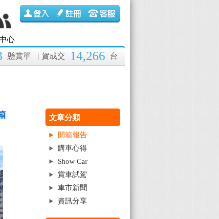
中心
8
14,266
懸賞單
| 賀成交
台
箱
文章分類
開箱報告
購車心得
Show Car
賞車試駕
車市新聞
資訊分享