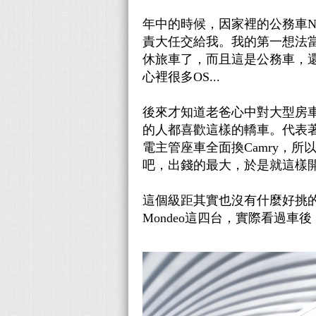
年中的時候，因家裡的公務車Nis
責大任交給我。我的第一想法當
休旅車了，而且這是公務車，還
心裡很多OS...
後來才知道老爸心中對大型房
的人都喜歡這樣的轎車。代表
電主管座車全面換Camry，
吧，出錢的最大，於是就這樣開始
這個級距其實也沒有什麼好挑的，大概就是 
Mondeo這四台，實際看過車後