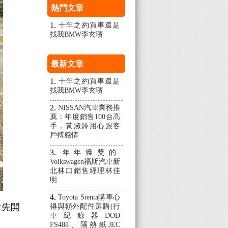
熱門文章
十年之約買車還是
找我BMW李玄璸
最新文章
十年之約買車還是
找我BMW李玄璸
NISSAN汽車業務推
薦：年度銷售100台高
手，黃淑鈴用心跟客
戶搏感情
年年獲獎的
Volkswagen福斯汽車新
北林口銷售經理林佳
明
Toyota Sienta購車心
搶先開
得與額外配件選購(行
車紀錄器DOD
FS488、隔熱紙JEC