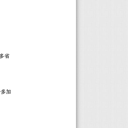
靜多省
身多加