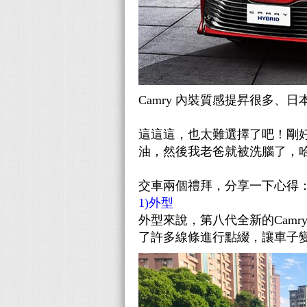
Camry 內裝質感提昇很多、
這這這，也太難選擇了吧！剛好隔壁
油，然後我老爸就被洗腦了，
交車兩個禮拜，分享一下心得
1)外型
外型
來說，第八代全新的Cam
了許多線條進行點綴，讓車子