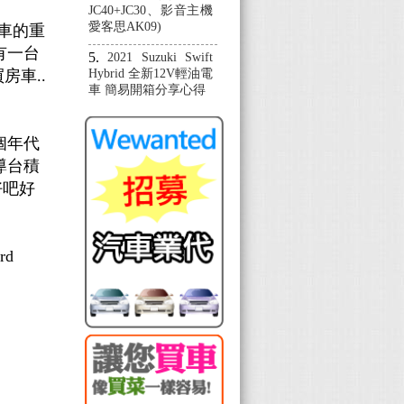
JC40+JC30、影音主機
愛客思AK09)
換車的重
有一台
2021 Suzuki Swift
房車..
Hybrid 全新12V輕油電
車 簡易開箱分享心得
個年代
導台積
好吧好
rd