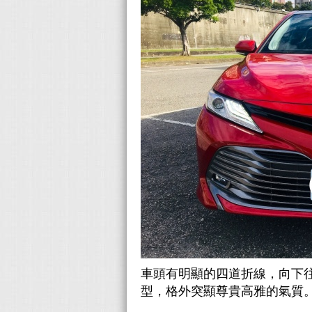
車頭有明顯的四道折線，向下往
型，格外突顯尊貴高雅的氣質