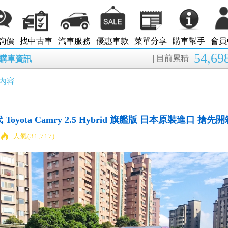
詢價
找中古車
汽車服務
優惠車款
菜單分享
購車幫手
會員
54,69
| 目前累積
8月購車資訊
內容
Toyota Camry 2.5 Hybrid 旗艦版 日本原裝進口 搶先開
人氣(31,717)