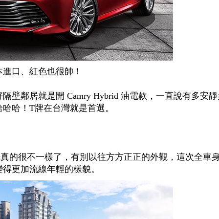
日本進口、紅色也很帥！
鄰居就是開 Camry Hybrid 油電款，一直說有多安
哈哈哈！T牌在台灣就是首選。
：
ry真的很不一樣了，有別以往方方正正的外觀，這次全車
變得更加流線
年輕的樣貌。