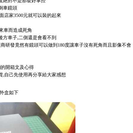
度絕對不是那麼好掌控
倒車鏡頭
外面店家3500元就可以裝的起來
側來車而造成死角
後方車子,二側還是會看不到
灣廠商研發竟然有鏡頭可以做到180度讓車子沒有死角而且影像不會
關的開箱文及心得
貨,自己先使用再分享給大家感想
來外盒如下