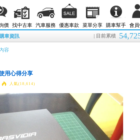
詢價
找中古車
汽車服務
優惠車款
菜單分享
購車幫手
會員
54,72
| 目前累積
8月購車資訊
內容
頭使用心得分享
人氣(18,614)