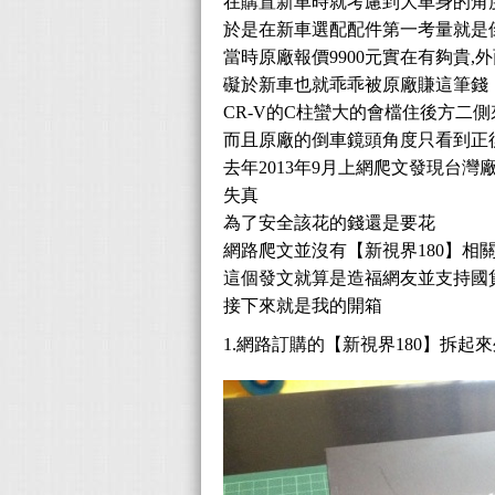
在購置新車時就考慮到大車身的角
於是在新車選配配件第一考量就是
當時原廠報價9900元實在有夠貴,
礙於新車也就乖乖被原廠賺這筆錢
CR-V的C柱蠻大的會檔住後方二
而且原廠的倒車鏡頭角度只看到正
去年2013年9月上網爬文發現台
失真
為了安全該花的錢還是要花
網路爬文並沒有【新視界180】相
這個發文就算是造福網友並支持國
接下來就是我的開箱
1.網路訂購的【新視界180】拆起