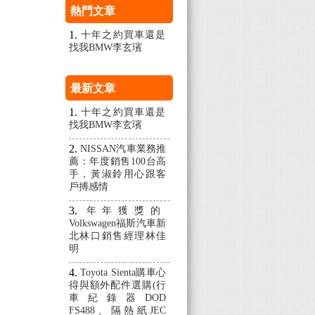
熱門文章
十年之約買車還是
找我BMW李玄璸
最新文章
十年之約買車還是
找我BMW李玄璸
NISSAN汽車業務推
薦：年度銷售100台高
手，黃淑鈴用心跟客
戶搏感情
年年獲獎的
Volkswagen福斯汽車新
北林口銷售經理林佳
明
Toyota Sienta購車心
得與額外配件選購(行
車紀錄器DOD
FS488、隔熱紙JEC