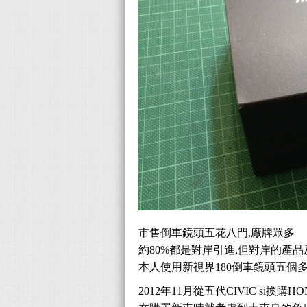
市售倒車鏡頭五花八門,廠牌眾多
約80%都是對岸引進,但對岸的產
本人使用新視界180倒車鏡頭五個
2012年11月從五代CIVIC si換購HO