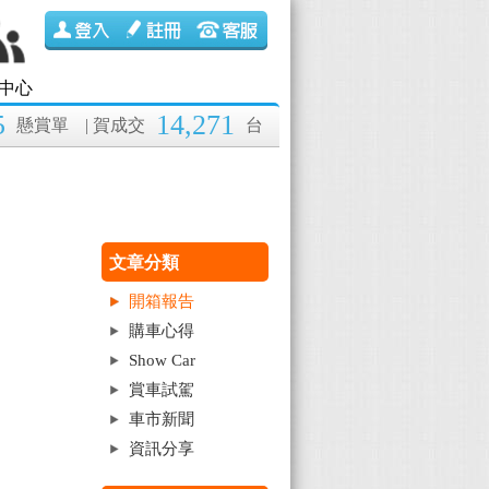
中心
5
14,271
懸賞單
| 賀成交
台
文章分類
開箱報告
購車心得
Show Car
賞車試駕
車市新聞
資訊分享