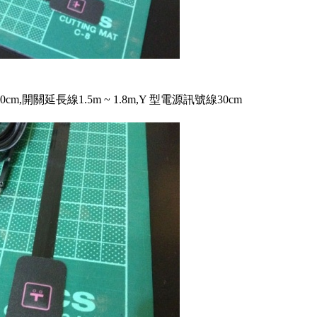
,開關延長線1.5m ~ 1.8m,Y 型電源訊號線30cm