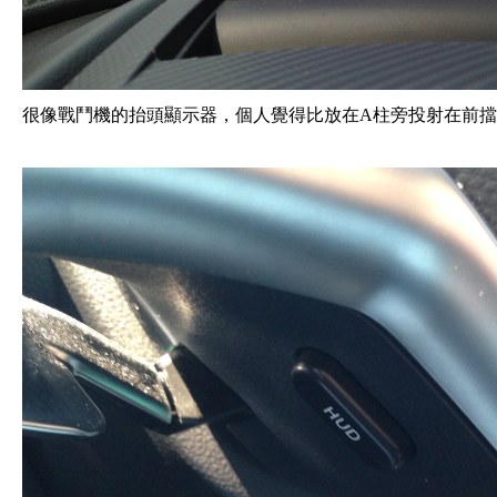
很像戰鬥機的抬頭顯示器，個人覺得比放在A柱旁投射在前