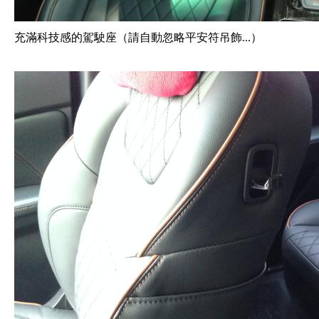
充滿科技感的駕駛座（請自動忽略平安符吊飾...）