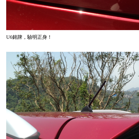
U6銘牌，驗明正身！