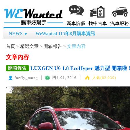
新車詢價
找中古車
汽車服務
NEWS ►
WeWanted 115年8月購車資訊
首頁
>
精選文章
>
開箱報告
>
文章內容
文章內容
LUXGEN U6 1.8 EcoHyper 魅力型 開箱啦
開箱報告
foefly_mong
四月01, 2016
人氣(62,939)