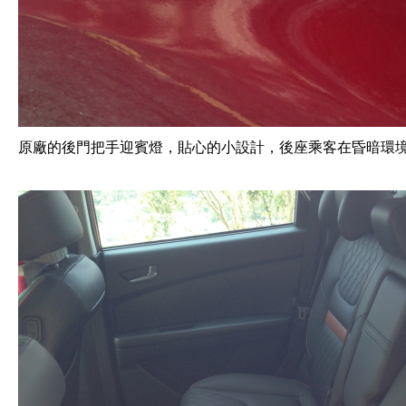
原廠的後門把手迎賓燈，貼心的小設計，後座乘客在昏暗環