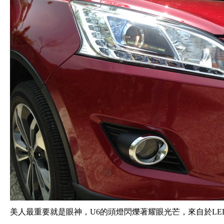
美人最重要就是眼神，U6的頭燈閃爍著耀眼光芒，來自於L