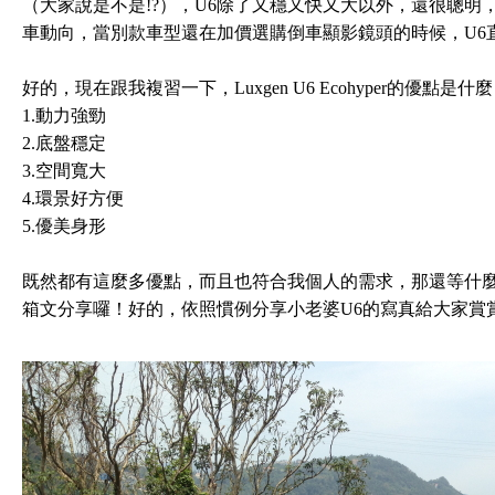
（大家說是不是!?），U6除了又穩又快又大以外，還很聰明，L
車動向，當別款車型還在加價選購倒車顯影鏡頭的時候，U6
好的，現在跟我複習一下，Luxgen U6 Ecohyper的優點是什
1.動力強勁
2.底盤穩定
3.空間寬大
4.環景好方便
5.優美身形
既然都有這麼多優點，而且也符合我個人的需求，那還等什
箱文分享囉！好的，依照慣例分享小老婆U6的寫真給大家賞