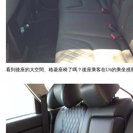
看到後座的大空間、格菱座椅了嗎？後座乘客在U6的乘坐感