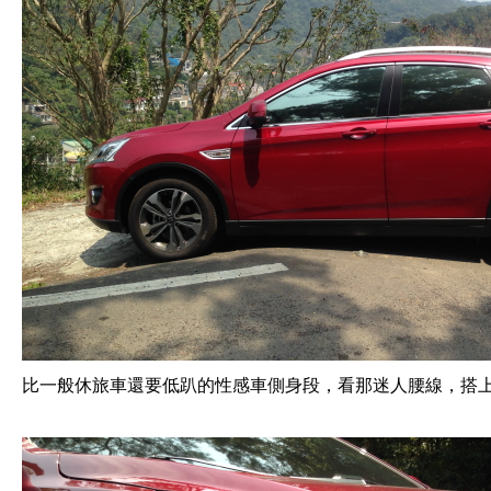
比一般休旅車還要低趴的性感車側身段，看那迷人腰線，搭