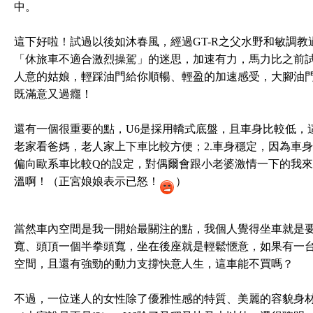
中。
這下好啦！試過以後如沐春風，經過GT-R之父水野和敏調教
「休旅車不適合激烈操駕」的迷思，加速有力，馬力比之前
人意的姑娘，輕踩油門給你順暢、輕盈的加速感受，大腳油
既滿意又過癮！
還有一個很重要的點，U6是採用轎式底盤，且車身比較低，
老家看爸媽，老人家上下車比較方便；2.車身穩定，因為車
偏向歐系車比較Q的設定，對偶爾會跟小老婆激情一下的我
溫啊！（正宮娘娘表示已怒！
）
當然車內空間是我一開始最關注的點，我個人覺得坐車就是要
寬、頭頂一個半拳頭寬，坐在後座就是輕鬆愜意，如果有一
空間，且還有強勁的動力支撐快意人生，這車能不買嗎？
不過，一位迷人的女性除了優雅性感的特質、美麗的容貌身