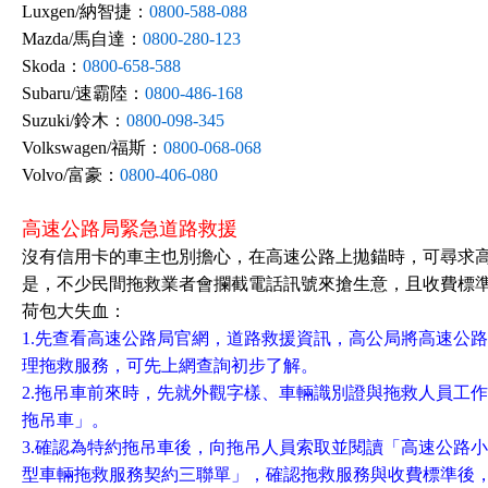
Luxgen/納智捷：
0800-588-088
Mazda/馬自達：
0800-280-123
Skoda：
0800-658-588
Subaru/速霸陸：
0800-486-168
Suzuki/鈴木：
0800-098-345
Volkswagen/福斯：
0800-068-068
Volvo/富豪：
0800-406-080
高速公路局緊急道路救援
沒有信用卡的車主也別擔心，在高速公路上拋錨時，可尋求高
是，不少民間拖救業者會攔截電話訊號來搶生意，且收費標準不
荷包大失血：
1.先查看高速公路局官網，道路救援資訊，高公局將高速公
理拖救服務，可先上網查詢初步了解。
2.拖吊車前來時，先就外觀字樣、車輛識別證與拖救人員工
拖吊車」。
3.確認為特約拖吊車後，向拖吊人員索取並閱讀「高速公路
型車輛拖救服務契約三聯單」，確認拖救服務與收費標準後