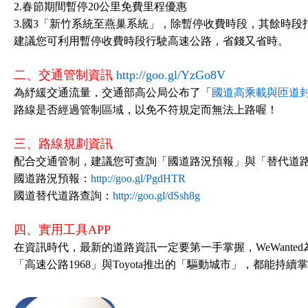
2.春節期間暫停20公里免費里程優惠
3.國3「新竹系統至燕巢系統」，除暫停收費時段，其餘時段
建議您可利用暫停收費時段行駛高速公路，省錢又省時。
二、交通管制資訊
http://goo.gl/YzGo8V
為紓緩交通流量，交通部高公局公布了「
國道高乘載與匝道
路線是否經過管制區域，以免不符規定而無法上路喔！
三、路線規劃資訊
配合交通管制，建議您可查詢「國道路況預報」與「替代道
國道路況預報：
http://goo.gl/PgdHTR
國道替代道路查詢：
http://goo.gl/dSsh8g
四、實用工具APP
在資訊時代，最新的道路資訊一定要第一手掌握，WeWante
「高速公路1968」與Toyota推出的「驅動城市」，都能持