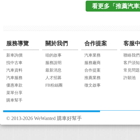
看更多「推薦汽車
服務導覽
關於我們
合作提案
客服
新車詢價
咱的故事
汽車業務
聯絡我們
找中古車
服務說明
服務廠商
客戶須知
汽車資料
最新消息
合作提案
常見問題
汽車服務
人才招募
推薦業務
許願池
優惠車款
FB粉絲團
徵文啟事
菜單分享
購車幫手
© 2013-2026 WeWanted 購車好幫手