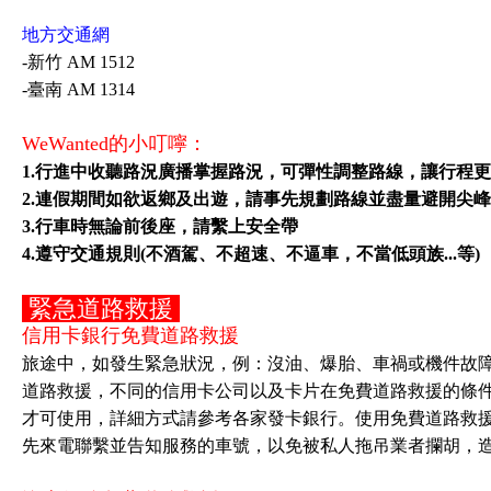
地方交通網
-新竹 AM 1512
-臺南 AM 1314
WeWanted的小叮嚀：
1.行進中收聽路況廣播掌握路況，可彈性調整路線，讓行程更
2.連假期間如欲返鄉及出遊，請事先規劃路線並盡量避開尖
3.行車時無論前後座，請繫上安全帶
4.遵守交通規則(不酒駕、不超速、不逼車，不當低頭族...等)
緊急道路救援
信用卡銀行免費道路救援
旅途中，如發生緊急狀況，例：沒油、爆胎、車禍或機件故
道路救援，不同的信用卡公司以及卡片在免費道路救援的條
才可使用，詳細方式請參考各家發卡銀行。使用免費道路救
先來電聯繫並告知服務的車號，以免被私人拖吊業者攔胡，