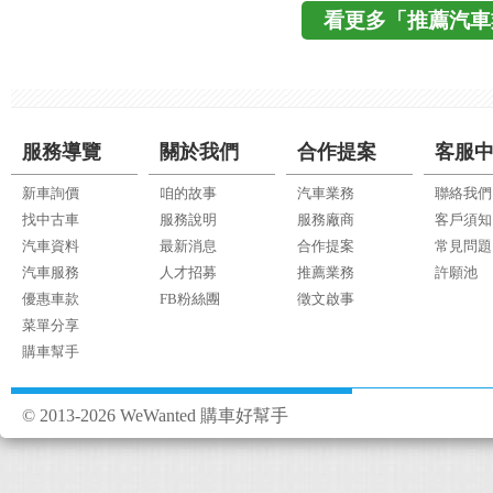
看更多「推薦汽車
服務導覽
關於我們
合作提案
客服
新車詢價
咱的故事
汽車業務
聯絡我們
找中古車
服務說明
服務廠商
客戶須知
汽車資料
最新消息
合作提案
常見問題
汽車服務
人才招募
推薦業務
許願池
優惠車款
FB粉絲團
徵文啟事
菜單分享
購車幫手
© 2013-2026 WeWanted 購車好幫手