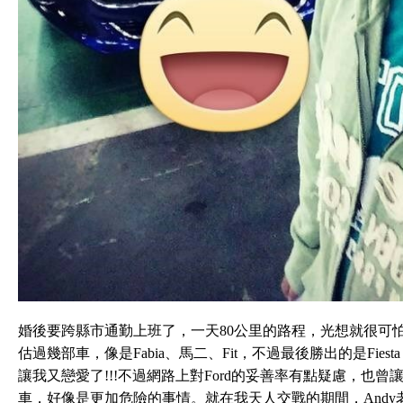
婚後要跨縣市通勤上班了，一天80公里的路程，光想就很可
估過幾部車，像是Fabia、馬二、Fit，不過最後勝出的是Fies
讓我又戀愛了!!!不過網路上對Ford的妥善率有點疑慮，也
車，好像是更加危險的事情。就在我天人交戰的期間，And