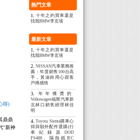
熱門文章
十年之約買車還是
找我BMW李玄璸
最新文章
十年之約買車還是
找我BMW李玄璸
NISSAN汽車業務推
薦：年度銷售100台高
手，黃淑鈴用心跟客
戶搏感情
年年獲獎的
Volkswagen福斯汽車新
箱心得)
北林口銷售經理林佳
明
其鼎鼎
Toyota Sienta購車心
得與額外配件選購(行
代"新神
車紀錄器DOD
FS488、隔熱紙JEC