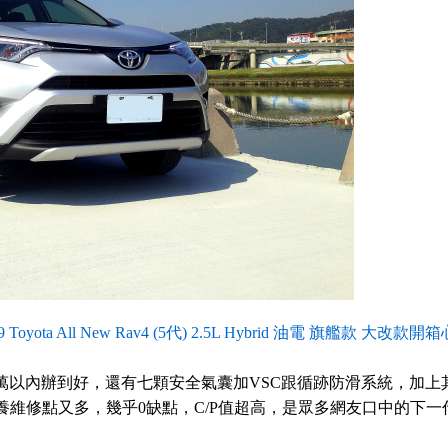
ota All New Rav4 (5代) 2.5L Hybrid 油電 旗艦款 大改款開
一百萬以內辦到好，還有七顆安全氣囊加VSC跟循跡防滑系統，加上
維修點又多，幾乎0缺點，C/P值超高，是眾多網友口中的下一