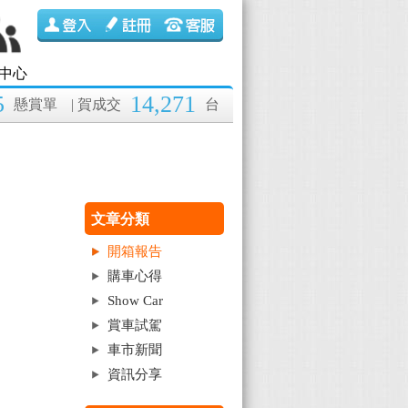
中心
5
14,271
懸賞單
| 賀成交
台
文章分類
開箱報告
購車心得
Show Car
賞車試駕
車市新聞
資訊分享