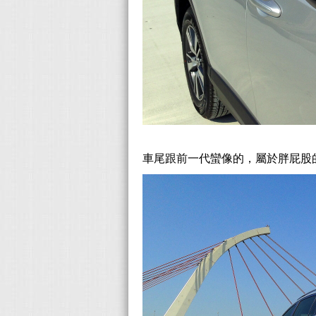
車尾跟前一代蠻像的，屬於胖屁股