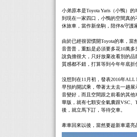
小弟原本是Toyota Yaris
到現在一家四口，小鴨的空間真的
休旅車，當作新坐駒，陪伴&守護
由於已經很習慣開Toyota的車，
音普普，重點是必須要多花10萬多
說負擔很大，只好放棄改看別的品牌
質感都不錯，打算等到今年年底折
沒想到在11月初，發表2016年A
早預約開試乘，帶著太太去一趟展示
音變好，而且空間跟之前看的其他車
華版，就有七顆安全氣囊跟VSC、
後，就立馬下訂，等待交車。
牽車回來以後，當然要趁新車還亮