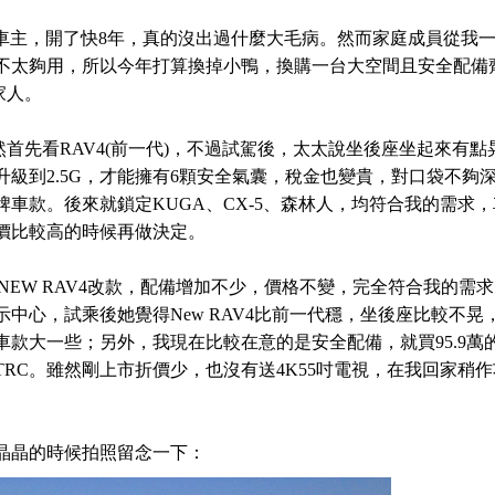
（小鴨）的車主，開了快8年，真的沒出過什麼大毛病。然而家庭成員從我
不太夠用，所以今年打算換掉小鴨，換購一台大空間且安全配備
家人。
當然首先看RAV4(前一代)，不過試駕後，太太說坐後座坐起來有點
升級到2.5G，才能擁有6顆安全氣囊，稅金也變貴，對口袋不夠
車款。後來就鎖定KUGA、CX-5、森林人，均符合我的需求
價比較高的時候再做決定。
LL NEW RAV4改款，配備增加不少，價格不變，完全符合我的需
中心，試乘後她覺得New RAV4比前一代穩，坐後座比較不晃
款大一些；另外，我現在比較在意的是安全配備，就買95.9萬的2
TRC。雖然剛上市折價少，也沒有送4K55吋電視，在我回家稍
晶晶的時候拍照留念一下：