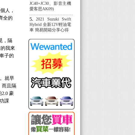
JC40+JC30、影音主機
愛客思AK09)
一個人，
齊全的
2021 Suzuki Swift
Hybrid 全新12V輕油電
車 簡易開箱分享心得
晃，隔
深的我來
，車子的
求。就早
，而且隔
.0 豪
作功課