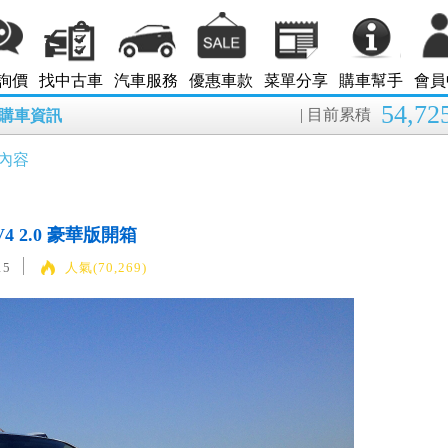
詢價
找中古車
汽車服務
優惠車款
菜單分享
購車幫手
會員
54,72
| 目前累積
8月購車資訊
內容
AV4 2.0 豪華版開箱
15
人氣(70,269)