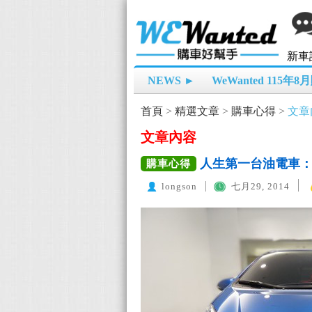
新車
NEWS ►
WeWanted 115年
首頁
>
精選文章
>
購車心得
>
文章
文章內容
人生第一台油電車：「
購車心得
longson
七月29, 2014