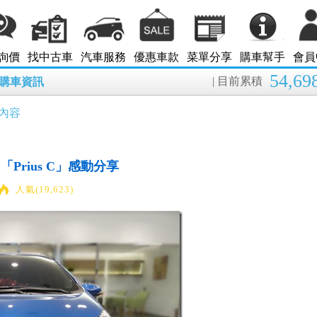
詢價
找中古車
汽車服務
優惠車款
菜單分享
購車幫手
會員
54,69
| 目前累積
8月購車資訊
內容
Prius C」感動分享
人氣(19,623)