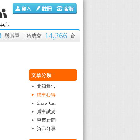
中心
8
14,266
懸賞單
| 賀成交
台
文章分類
開箱報告
購車心得
Show Car
賞車試駕
車市新聞
資訊分享