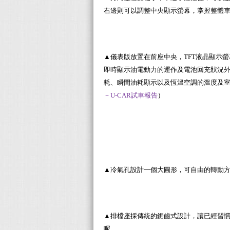
右邊則可以調整中央顯示螢幕，掌握整體
▲儀表版放置在前座中央，TFT液晶顯示螢
即時顯示油電動力的運作及電池回充狀況外，
耗、瞬間油耗顯示以及恆溫空調的溫度及
－U-CAR試車報告
）
▲冷氣孔設計一個大圓形，可自由的轉動
▲排檔座採傳統的鋸齒式設計，讓已經習
呢。