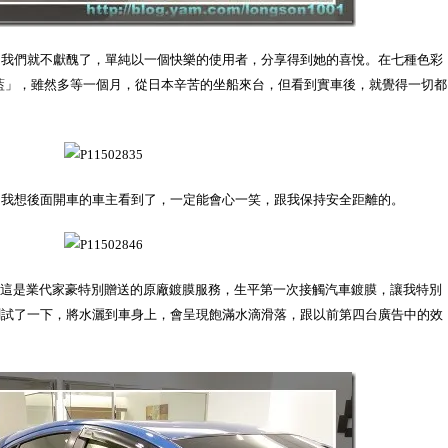
，我們就不獻醜了，單純以一個快樂的使用者，分享得到她的喜悅。在七種色彩
藍」，雖然多等一個月，從日本辛苦的坐船來台，但看到實車後，就覺得一切都
，我想後面開車的車主看到了，一定能會心一笑，跟我保持安全距離的。
紙，這是業代家豪特別贈送的原廠鍍膜服務，生平第一次接觸汽車鍍膜，讓我特別
測試了一下，將水灑到車身上，會呈現飽滿水滴滑落，跟以前第四台廣告中的效