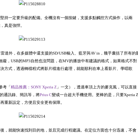
我堅持一定要升級的配備。全機沒有一個按鍵，支援多點觸控方式操作，以兩
能，真是強悍。
達外，在多媒體中還支援的SD/USB輸入、藍牙與AV in，幾乎囊括了所有的
順利無礙，USB的MP3自然也沒問題，在MV的播放中有建議的格式，如果格式不對
解決方式，透過轉檔程式將影片檔進行處理，就能順利在車上看影片、學唱歌
請參考「
精品推薦：SONY Xperia Z
」一文），透過車頂上方的麥克風，可以直接
中的通訊錄、簡訊等，將
Prius C
變成一台超大手機使用。更棒的是，只要Xperia 
要再重新設定，方便且安全更有保障。
之後，就能快速找到目的地，並且完成行程建議。在定位方面也十分迅速，不會