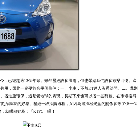
A）服役至今，已經超過13個年頭。雖然歷經許多風雨，但也帶給我們許多歡樂回憶。這
共用，因此一定要符合幾個條件：一、小車，不然KT達人沒辦法開。二、識別
巧、省油重環保，這是愛地球的表現，長期下來也可以省一些荷包。在市場搜尋
立刻深獲我的好感。歷經一段採購過程，又因為選擇極光藍的關係多等了快一個
起，就暱稱她為：「KTPC」囉！