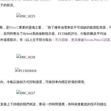
車子的狀況。
幕，是
Prius C
重要的靈魂之窗，「除了擁有油電車款不可或缺的能源監視器，
並同時整合了Hybrid系統做動指示器、ECO油耗評分、行駛距離及平均油
室外溫度顯示」等（以上文字部分取自：
不只節能，更具樂趣Toyota Prius C試駕
方向。冷氣以旋鈕方式控制溫度，可維持車內穩定舒適的環境。
慣直接上下排檔的我們來說，要花一些時間適應，有時候會尷尬的找不到檔位