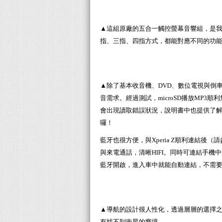
▲這組原廠的五合一觸控螢幕音響組，是
指、三指、四指方式，都能對應不同的功
▲除了基本收音機、DVD、數位電視與倒車雷
音需求。經過測試，microSD播放MP3
會出現讀取錯誤狀況，說明書中也提供了
囉！
藍牙也很方便，與Xperia Z順利連結後（
與來電通話，清晰HIFI。同時可連結手機
藍牙開啟，進入車中就能自動連結，不需
▲導航的設計很人性化，透過層層的選擇
有找不到衛星的窘境。