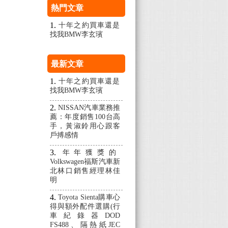
熱門文章
十年之約買車還是
找我BMW李玄璸
最新文章
十年之約買車還是
找我BMW李玄璸
NISSAN汽車業務推
薦：年度銷售100台高
手，黃淑鈴用心跟客
戶搏感情
年年獲獎的
Volkswagen福斯汽車新
北林口銷售經理林佳
明
Toyota Sienta購車心
得與額外配件選購(行
車紀錄器DOD
FS488、隔熱紙JEC