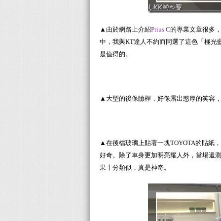
▲由於網路上介紹
Prius C
的專業文章很多
中，我與KT達人不約而同選了這色「極光
是值得的。
▲大型的後保險桿，好像露出憨厚的笑容
▲在後檔玻璃上貼著一塊TOYOTA的貼
好奇。除了車身更加明亮耀人外，當場還
果十分類似，真是神奇。