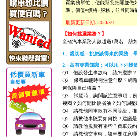
質業務幫忙，便能幫您把關並做好後
準，價值=價格+服務，並且同
最新更新日期: 2020/3/1
【如何挑選業務？】
全省汽車業務人數超過1萬名，該如何
1、親切感：挑您談得來的業務，
2、富有專業知識：可以用下列幾
Q1：假設發生事故時，該怎麼辦
Q2：保養車輛時需注意什麼？網
何保障自己權益？
Q3：試駕時，詢問該注意事項，
幾圈？如何開比較省油？如何調整
Q4：請教他同車款有不同等級，
Q5：請教他車險要如何挑？建議
Q6：請教他規費有哪些？買車簽
Q7：請教他交車時，驗車要注意