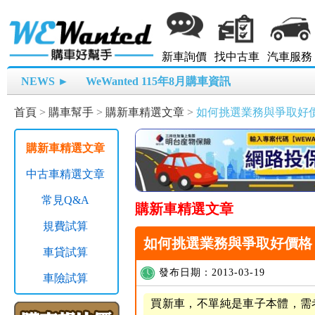
新車詢價
找中古車
汽車服務
NEWS ►
WeWanted 115年8月購車資訊
首頁
>
購車幫手
>
購新車精選文章
>
如何挑選業務與爭取好
購新車精選文章
中古車精選文章
常見Q&A
購新車精選文章
規費試算
如何挑選業務與爭取好價格
車貸試算
發布日期：2013-03-19
車險試算
買新車，不單純是車子本體，需考慮