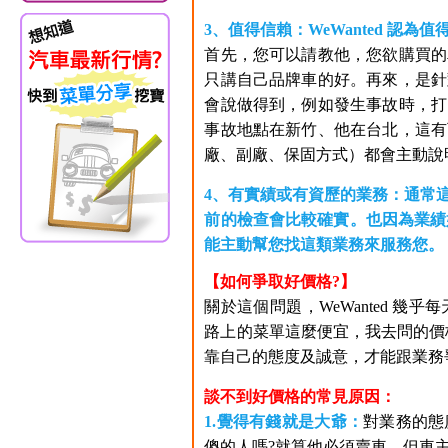
3、值得信賴：WeWanted 認
首先，您可以請教他，您欲購買的
只講自己品牌車的好。再來，是針
會說做得到，例如發生事故時，打
事故地點在新竹、他在台北，這有
廠、副廠、保固方式）都會主動說
4、有實績或有資歷的業務：通常
前的檢查會比較確實。也因為業績
能主動幫您找這類業務來服務您。
【如何爭取好價格?】
關於這個問題，WeWanted 
路上的菜單這麼便宜，我去問的價格
靠自己的態度及誠意，才能跟業務
談不到好價格的常見原因：
1.覺得有錢就是大爺：
對業務的態
傻的人嗎?就算他必須賣車，但車