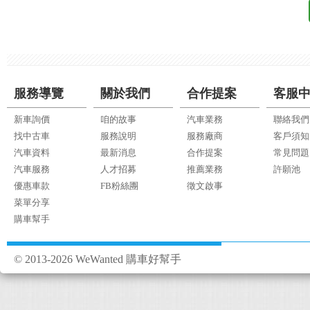
服務導覽
關於我們
合作提案
客服
新車詢價
咱的故事
汽車業務
聯絡我們
找中古車
服務說明
服務廠商
客戶須知
汽車資料
最新消息
合作提案
常見問題
汽車服務
人才招募
推薦業務
許願池
優惠車款
FB粉絲團
徵文啟事
菜單分享
購車幫手
© 2013-2026 WeWanted 購車好幫手