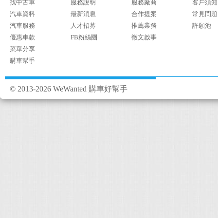
找中古車
服務說明
服務廠商
客戶須知
汽車資料
最新消息
合作提案
常見問題
汽車服務
人才招募
推薦業務
許願池
優惠車款
FB粉絲團
徵文啟事
菜單分享
購車幫手
© 2013-2026 WeWanted 購車好幫手