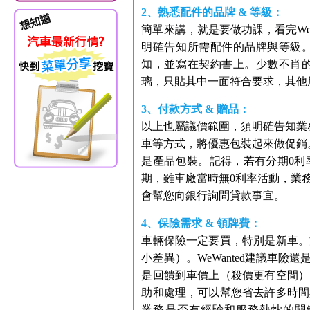
2、熟悉配件的品牌 & 等級：
簡單來講，就是要做功課，看完We
明確告知所需配件的品牌與等級
知，並寫在契約書上。少數不肖
璃，只貼其中一面符合要求，其他
3、付款方式 & 贈品：
以上也屬議價範圍，須明確告知業
車等方式，將優惠包裝起來做促銷
是產品包裝。記得，若有分期0利
期，雖車廠當時無0利率活動，業
會幫您向銀行詢問貸款事宜。
4、保險需求 & 領牌費：
車輛保險一定要買，特別是新車。
小差異）。WeWanted建議車
是回饋到車價上（殺價更有空間）
助和處理，可以幫您省去許多時間
業務是否有經驗和服務熱忱的關鍵