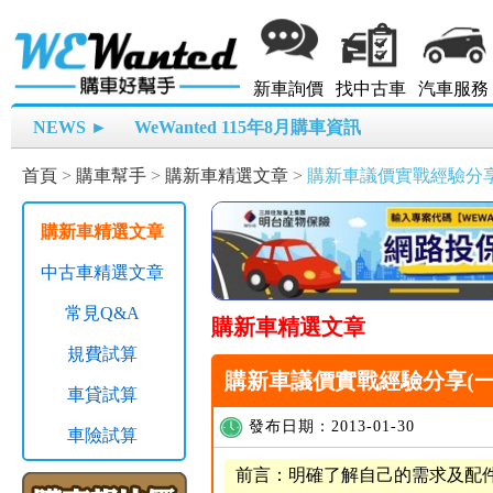
新車詢價
找中古車
汽車服務
NEWS ►
WeWanted 115年8月購車資訊
首頁
>
購車幫手
>
購新車精選文章
>
購新車議價實戰經驗分享
購新車精選文章
中古車精選文章
常見Q&A
購新車精選文章
規費試算
購新車議價實戰經驗分享(一
車貸試算
發布日期：2013-01-30
車險試算
前言：明確了解自己的需求及配