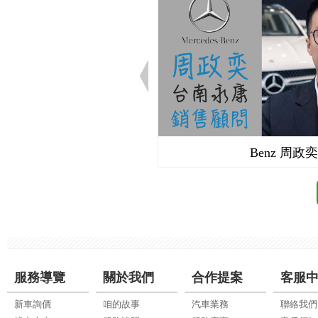
udi 曲信謙
Benz 周政奕
服務導覽
關於我們
合作提案
客服
新車詢價
咱的故事
汽車業務
聯絡我們