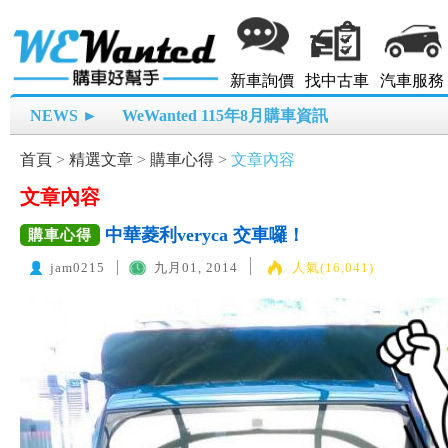
新車詢價
找中古車
汽車服務
NEWS ►
WeWanted 115年8月購車資訊
首頁
>
精選文章
>
購車心得
>
文章內容
文章內容
中華菱利veryca 交車囉！
購車心得
jam0215
九月01, 2014
人氣(16,041)