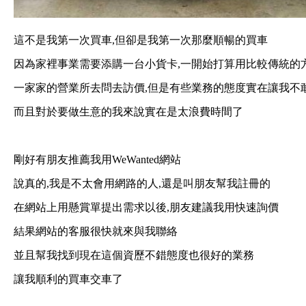
這不是我第一次買車,但卻是我第一次那麼順暢的買車
因為家裡事業需要添購一台小貨卡,一開始打算用比較傳統的
一家家的營業所去問去訪價,但是有些業務的態度實在讓我不
而且對於要做生意的我來說實在是太浪費時間了
剛好有朋友推薦我用WeWanted網站
說真的,我是不太會用網路的人,還是叫朋友幫我註冊的
在網站上用懸賞單提出需求以後,朋友建議我用快速詢價
結果網站的客服很快就來與我聯絡
並且幫我找到現在這個資歷不錯態度也很好的業務
讓我順利的買車交車了