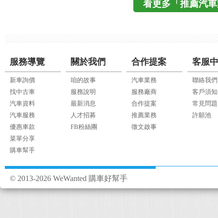
看更多「推薦汽車
服務導覽
關於我們
合作提案
客服
新車詢價
咱的故事
汽車業務
聯絡我們
找中古車
服務說明
服務廠商
客戶須知
汽車資料
最新消息
合作提案
常見問題
汽車服務
人才招募
推薦業務
許願池
優惠車款
FB粉絲團
徵文啟事
菜單分享
購車幫手
© 2013-2026 WeWanted 購車好幫手