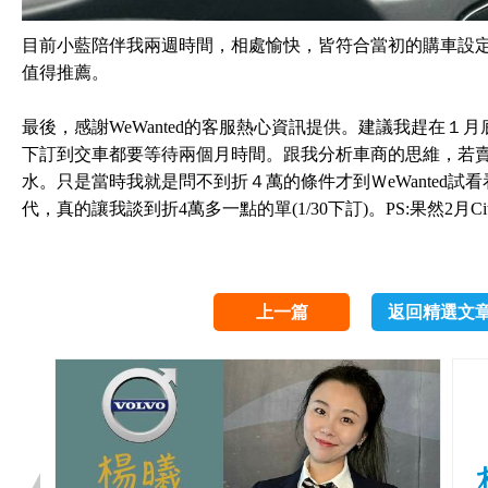
目前小藍陪伴我兩週時間，相處愉快，皆符合當初的購車設定
值得推薦。
最後，感謝WeWanted的客服熱心資訊提供。建議我趕在１月底前
下訂到交車都要等待兩個月時間。跟我分析車商的思維，若
水。只是當時我就是問不到折４萬的條件才到ＷeWanted
代，真的讓我談到折4萬多一點的單(1/30下訂)。PS:果然2月Ci
上一篇
返回精選文