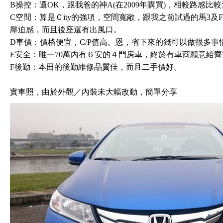
B操控：還OK，跟我爸的神A(在2009年購買)，相較路感比
C空間：算是Ｃity的強項，空間寬敞，跟我之前試過的馬3及
壓迫感，而且後座還有出風口。
D車價：價格便宜，C/P值高。恩，省下來的錢可以做很多事
E安全：唯一70萬內有６安的４門房車，終於有車商願意給
F後勤：本田的後勤維修品質佳，而且二手價好。
實車照，由於外觀／內裝未大幅改動，簡單分享