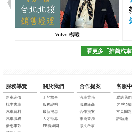
Volvo 楊曦
看更多「推薦汽車
服務導覽
關於我們
合作提案
客服
新車詢價
咱的故事
汽車業務
聯絡我們
找中古車
服務說明
服務廠商
客戶須知
汽車資料
最新消息
合作提案
常見問題
汽車服務
人才招募
推薦業務
許願池
優惠車款
FB粉絲團
徵文啟事