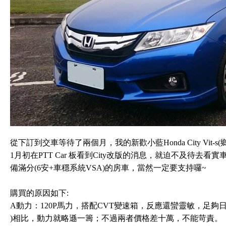
從下訂到交車等待了兩個月，我的新歡小藍Honda City Vit
1月初在PTT Car 板看到City改版的消息，就迫不及待去看
備滿分(6安+車穩系統VSA)的房車，當然一定要支持囉~
購買的原因如下:
A動力：120P馬力，搭配CVT變速箱，反應還蠻靈敏，足夠
)相比，動力就略遜一籌；不過兩者價格差十萬，不能苛責。