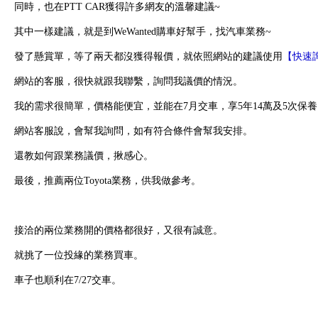
同時，也在PTT CAR獲得許多網友的溫馨建議~
其中一樣建議，就是到WeWanted購車好幫手，找汽車業務~
發了懸賞單，等了兩天都沒獲得報價，就依照網站的建議使用
【快速
網站的客服，很快就跟我聯繫，詢問我議價的情況。
我的需求很簡單，價格能便宜，並能在7月交車，享5年14萬及5次保養
網站客服說，會幫我詢問，如有符合條件會幫我安排。
還教如何跟業務議價，揪感心。
最後，推薦兩位Toyota業務，供我做參考。
接洽的兩位業務開的價格都很好，
又很有誠意。
就挑了一位投緣的業務買車。
車子也順利在7/27交車。