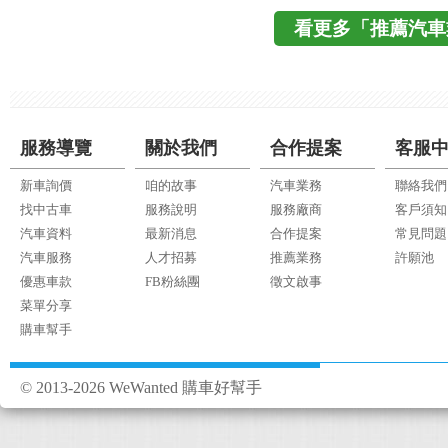
看更多「推薦汽車
服務導覽
關於我們
合作提案
客服
新車詢價
咱的故事
汽車業務
聯絡我們
找中古車
服務說明
服務廠商
客戶須知
汽車資料
最新消息
合作提案
常見問題
汽車服務
人才招募
推薦業務
許願池
優惠車款
FB粉絲團
徵文啟事
菜單分享
購車幫手
© 2013-2026 WeWanted 購車好幫手