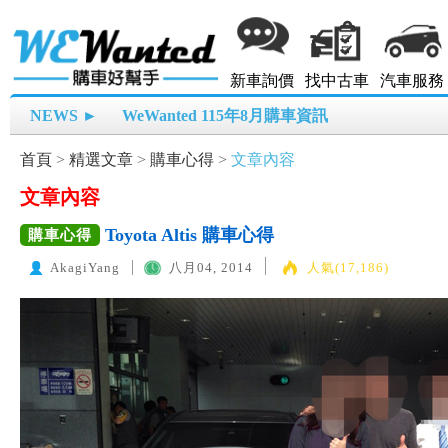
新車詢價
找中古車
汽車服務
NEWS ►
WeWanted 115年8月購車資訊
首頁
>
精選文章
>
購車心得
>
文章內容
文章內容
Toyota Altis 購車心得
購車心得
AkagiYang
八月04, 2014
人氣(17,186)