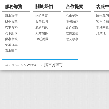
服務導覽
關於我們
合作提案
客服
新車詢價
咱的故事
汽車業務
聯絡我們
找中古車
服務說明
服務廠商
客戶須知
汽車資料
最新消息
合作提案
常見問題
汽車服務
人才招募
推薦業務
許願池
優惠車款
FB粉絲團
徵文啟事
菜單分享
購車幫手
© 2013-2026 WeWanted 購車好幫手