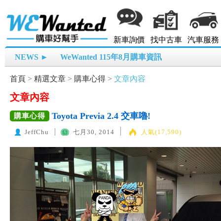
新車詢價
找中古車
汽車服務
NEWS ►
WeWanted 115年8月購車資訊
首頁
>
精選文章
>
購車心得
>
文章內容
文章內容
Toyota Previa 2.4 交車嚕!
購車心得
JeffChu
七月30, 2014
人氣(17,590)