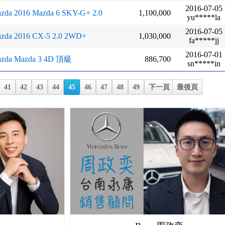
2016-07-05
zda 2016 Mazda 6 SKY-G+ 2.0
1,100,000
yu*****la
2016-07-05
zda 2016 CX-5 2.0 2WD+
1,030,000
fa*****jj
2016-07-01
zda Mazda 3 4D 頂級
886,700
sn*****in
41
42
43
44
45
46
47
48
49
下一頁
最後頁