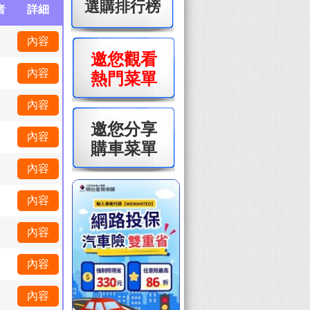
選購排行榜
者
詳細
內容
邀您觀看
內容
熱門菜單
內容
邀您分享
內容
購車菜單
內容
內容
內容
內容
內容