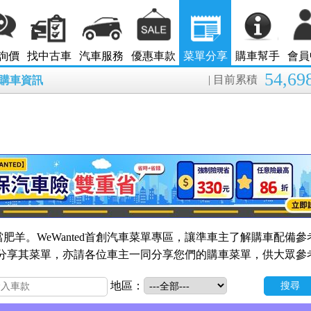
詢價
找中古車
汽車服務
優惠車款
菜單分享
購車幫手
會員
54,69
| 目前累積
8月購車資訊
肥羊。WeWanted首創汽車菜單專區，讓準車主了解購車配備參
的會員分享其菜單，亦請各位車主一同分享您們的購車菜單，供大眾參
地區：
搜尋