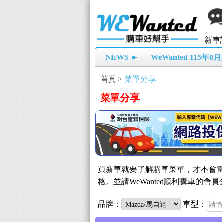
新車
NEWS ►
WeWanted 115年
首頁
>
菜單分享
菜單分享
買新車就要了解購車菜單，才不會當
格。並請WeWanted順利購車
品牌：
車型：