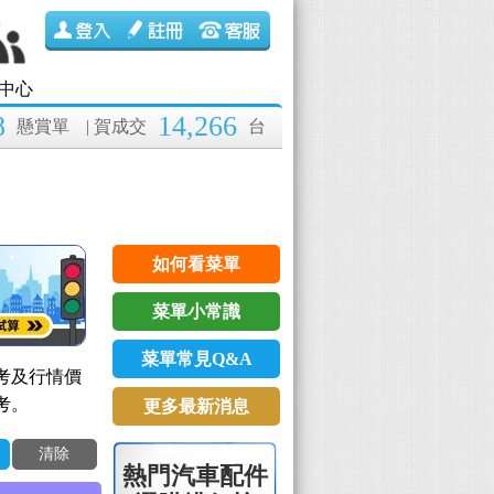
中心
8
14,266
懸賞單
| 賀成交
台
如何看菜單
菜單小常識
菜單常見Q&A
考及行情價
考。
更多最新消息
清除
熱門汽車配件