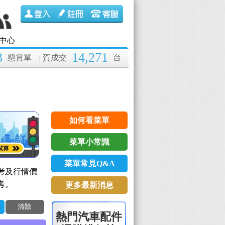
中心
3
14,271
懸賞單
| 賀成交
台
如何看菜單
菜單小常識
菜單常見Q&A
考及行情價
考。
更多最新消息
清除
熱門汽車配件