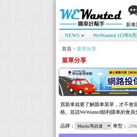
新車
NEWS ►
WeWanted 115年
首頁
>
菜單分享
菜單分享
買新車就要了解購車菜單，才不會當
格。並請WeWanted順利購車
品牌：
車型：