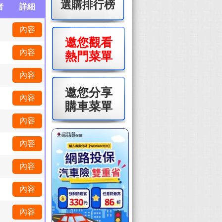
選購排行榜
者
詳細
內容
邀您觀看
內容
熱門菜單
內容
邀您分享
內容
購車菜單
內容
內容
內容
內容
內容