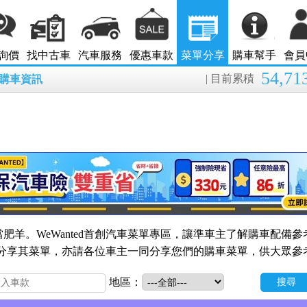
詢價
找中古車
汽車服務
優惠車款
菜單分享
購車幫手
會員
54,71
| 目前累積
8月購車資訊
肥羊。WeWanted首創汽車菜單專區，讓準車主了解購車配備參
的會員分享其菜單，亦請各位車主一同分享您們的購車菜單，供大眾參
地區：
搜尋