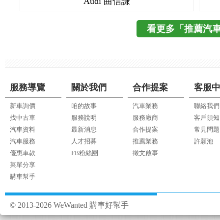
Audi 曲信謙
看更多「推薦汽
服務導覽
關於我們
合作提案
客服
新車詢價
咱的故事
汽車業務
聯絡我們
找中古車
服務說明
服務廠商
客戶須知
汽車資料
最新消息
合作提案
常見問題
汽車服務
人才招募
推薦業務
許願池
優惠車款
FB粉絲團
徵文啟事
菜單分享
購車幫手
© 2013-2026 WeWanted 購車好幫手