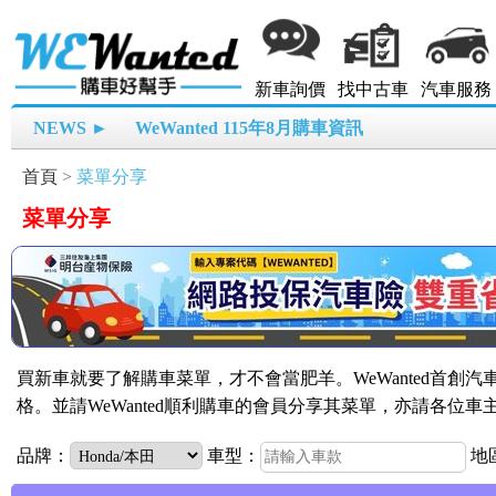
新車詢價
找中古車
汽車服務
NEWS ►
WeWanted 115年8月購車資訊
首頁
>
菜單分享
菜單分享
買新車就要了解購車菜單，才不會當肥羊。WeWanted首創
格。並請WeWanted順利購車的會員分享其菜單，亦請各位
品牌：
車型：
地