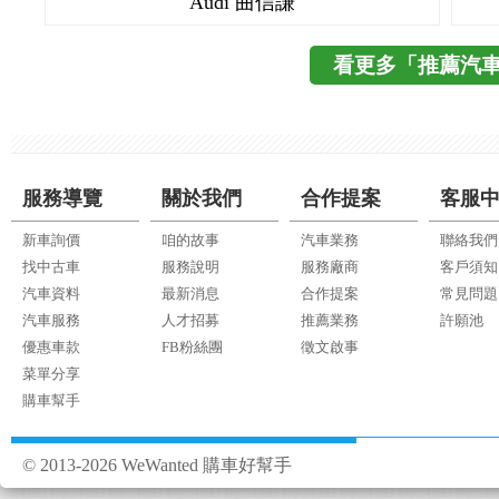
Audi 曲信謙
看更多「推薦汽
服務導覽
關於我們
合作提案
客服
新車詢價
咱的故事
汽車業務
聯絡我們
找中古車
服務說明
服務廠商
客戶須知
汽車資料
最新消息
合作提案
常見問題
汽車服務
人才招募
推薦業務
許願池
優惠車款
FB粉絲團
徵文啟事
菜單分享
購車幫手
© 2013-2026 WeWanted 購車好幫手