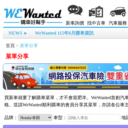
新車詢價
找中古車
汽車服務
NEWS ►
WeWanted 115年8月購車資訊
首頁
>
菜單分享
菜單分享
買新車就要了解購車菜單，才不會當肥羊。WeWanted首創
格。並請WeWanted順利購車的會員分享其菜單，亦請各位
品牌：
車型：
地