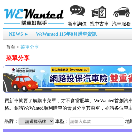
新車詢價
找中古車
汽車服務
NEWS ►
WeWanted 115年8月購車資訊
首頁
>
菜單分享
菜單分享
買新車就要了解購車菜單，才不會當肥羊。WeWanted首創
格。並請WeWanted順利購車的會員分享其菜單，亦請各位
品牌：
車型：
地