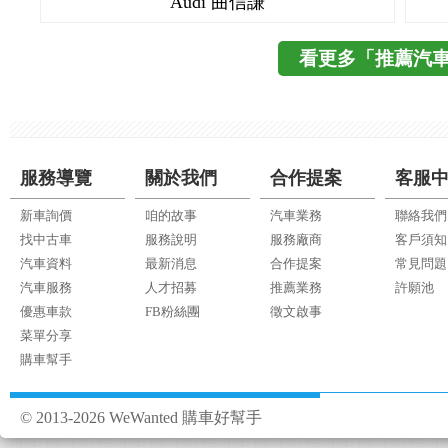
Audi 曲信謙
看更多「推薦汽
服務導覽
關於我們
合作提案
客服
新車詢價
咱的故事
汽車業務
聯絡我們
找中古車
服務說明
服務廠商
客戶須知
汽車資料
最新消息
合作提案
常見問題
汽車服務
人才招募
推薦業務
許願池
優惠車款
FB粉絲團
徵文啟事
菜單分享
購車幫手
© 2013-2026 WeWanted 購車好幫手