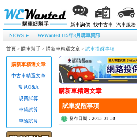
新車詢價
找中古車
汽車服務
NEWS ►
WeWanted 115年8月購車資訊
首頁
>
購車幫手
>
購新車精選文章
>
試車提醒事項
購新車精選文章
中古車精選文章
常見Q&A
購新車精選文章
規費試算
試車提醒事項
車貸試算
發布日期：2013-01-30
車險試算