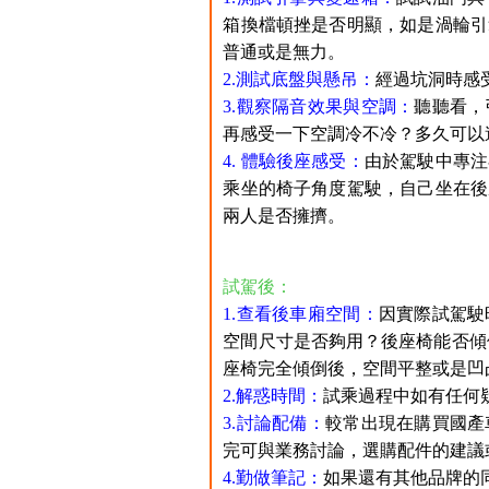
箱換檔頓挫是否明顯，如是渦輪引
普通或是無力。
2.測試底盤與懸吊：
經過坑洞時感
3.觀察隔音效果與空調：
聽聽看，
再感受一下空調冷不冷？多久可以
4. 體驗後座感受：
由於駕駛中專注
乘坐的椅子角度駕駛，自己坐在後
兩人是否擁擠。
試駕後：
1.查看後車廂空間：
因實際試駕駛
空間尺寸是否夠用？後座椅能否傾倒
座椅完全傾倒後，空間平整或是凹
2.解惑時間：
試乘過程中如有任何
3.討論配備：
較常出現在購買國產
完可與業務討論，選購配件的建議
4.勤做筆記：
如果還有其他品牌的