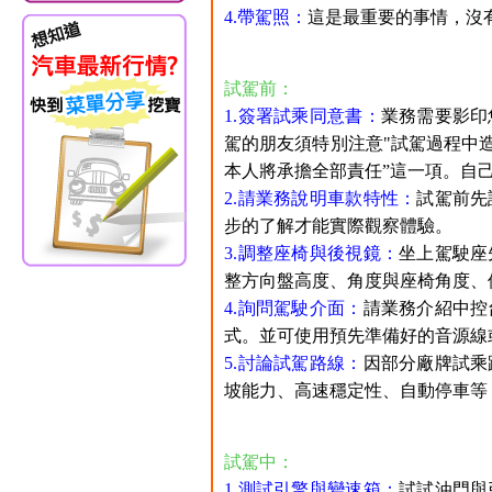
4.帶駕照：
這是最重要的事情，沒
試駕前：
1.簽署試乘同意書：
業務需要影印
駕的朋友須特別注意"試駕過程中
本人將承擔全部責任”這一項。自
2.請業務說明車款特性：
試駕前先
步的了解才能實際觀察體驗。
3.調整座椅與後視鏡：
坐上駕駛座
整方向盤高度、角度與座椅角度、
4.詢問駕駛介面：
請業務介紹中控
式。並可使用預先準備好的音源線
5.討論試駕路線：
因部分廠牌試乘
坡能力、高速穩定性、自動停車等
試駕中：
1.測試引擎與變速箱：
試試油門與