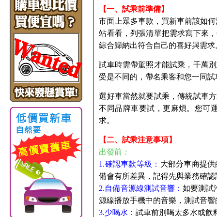
【一、試乘前準備】
市面上眾多車款，買新車前該如何決
站看看，列張清單把需求寫下來，
綜合歸納出符合自己的喜好與需求
試車時需帶駕照才能試乘，千萬別
受是不同的，帶名乘客和您一同試
選好車當然就要試乘，傳統試車方
不同品牌車要試，更麻煩。您可運用W
求。
【二、試乘注意事項】
出發前：
1.確認車款等級：
大部分車商提供
備會有所差異，記得先與業務確認
2.自備音源線測試音響：
如要測試
源線播放手機中的音樂，測試音響
3.少喝水：
試車前別喝太多水或飲