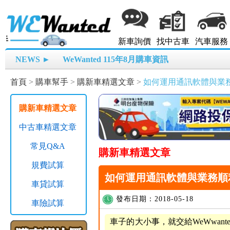
新車詢價
找中古車
汽車服務
NEWS ►
WeWanted 115年8月購車資訊
首頁
>
購車幫手
>
購新車精選文章
>
如何運用通訊軟體與業
購新車精選文章
中古車精選文章
常見Q&A
購新車精選文章
規費試算
如何運用通訊軟體與業務順
車貸試算
發布日期：2018-05-18
車險試算
車子的大小事，就交給WeWwa