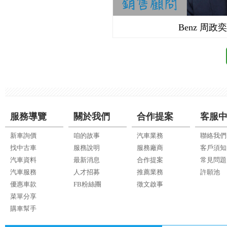
udi 曲信謙
Benz 周政奕
服務導覽
關於我們
合作提案
客服
新車詢價
咱的故事
汽車業務
聯絡我們
找中古車
服務說明
服務廠商
客戶須知
汽車資料
最新消息
合作提案
常見問題
汽車服務
人才招募
推薦業務
許願池
優惠車款
FB粉絲團
徵文啟事
菜單分享
購車幫手