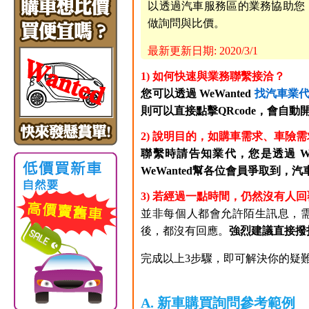
以透過汽車服務區的業務協助您
做詢問與比價。
最新更新日期: 2020/3/1
1) 如何快速與業務聯繫接洽？
您可以透過 WeWanted
找汽車業
則可以直接點擊QRcode，會自動開啟
2) 說明目的，如購車需求、車險需
聯繫時請告知業代，您是透過 W
WeWanted幫各位會員爭取到，
3) 若經過一點時間，仍然沒有人回
並非每個人都會允許陌生訊息，
後，都沒有回應。
強烈建議直接撥
完成以上3步驟，即可解決你的疑難
A. 新車購買詢問參考範例