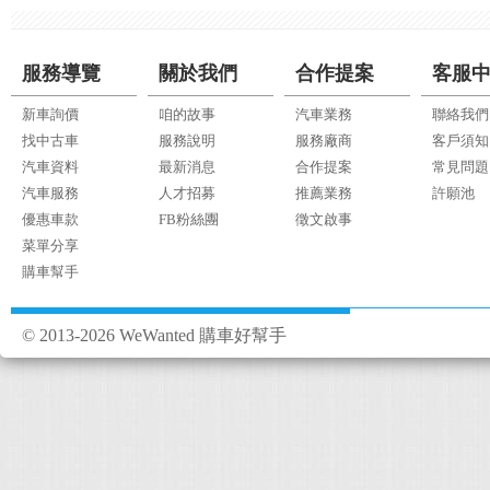
服務導覽
關於我們
合作提案
客服
新車詢價
咱的故事
汽車業務
聯絡我們
找中古車
服務說明
服務廠商
客戶須知
汽車資料
最新消息
合作提案
常見問題
汽車服務
人才招募
推薦業務
許願池
優惠車款
FB粉絲團
徵文啟事
菜單分享
購車幫手
© 2013-2026 WeWanted 購車好幫手