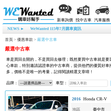
新車詢價
找中古車
汽車服務
NEWS ►
WeWanted 115年7月購車資訊
首頁
>
優惠車款
>
嚴選中古車
嚴選中古車
車是買回去開的，不是買回去修理；既然要買中古車就是要選優
心車款，特別邀請認證車的中古車商，提供他們的優質好車
多，價格不是唯一的考量，記得閱讀精選文章唷！
品牌：
車型：
2016
Honda CR-V
地區
臺中市