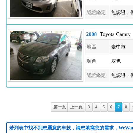
認證鑑定
無認證，
2008
Toyota Camry
地區
臺中市
顏色
灰色
認證鑑定
無認證，
第一頁
上一頁
3
4
5
6
7
8
若列表中找不到您屬意的車款，請您填寫您的需求，WeWan