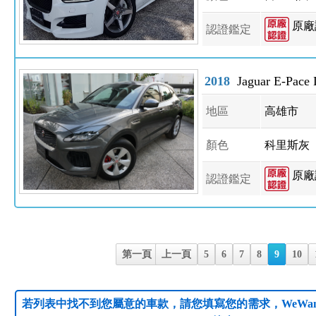
原廠
認證鑑定
2018
Jaguar E-Pace
地區
高雄市
顏色
科里斯灰
原廠
認證鑑定
第一頁
上一頁
5
6
7
8
9
10
若列表中找不到您屬意的車款，請您填寫您的需求，WeWan