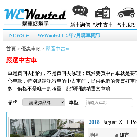
新車詢價
找中古車
汽車服務
NEWS ►
WeWanted 115年7月購車資訊
首頁
>
優惠車款
>
嚴選中古車
嚴選中古車
車是買回去開的，不是買回去修理；既然要買中古車就是要選優
心車款，特別邀請認證車的中古車商，提供他們的優質好車
多，價格不是唯一的考量，記得閱讀精選文章唷！
品牌：
車型：
2018
Jaguar XJ L Por
地區
高雄市