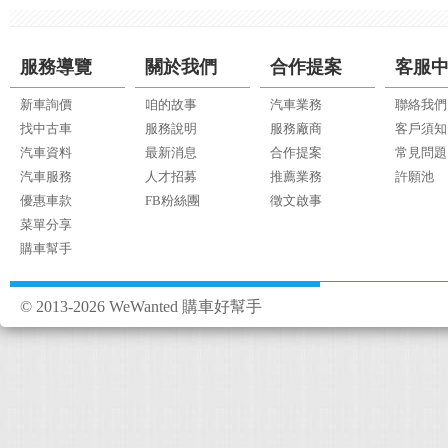
服務導覽
關於我們
合作提案
客服
新車詢價
咱的故事
汽車業務
聯絡我們
找中古車
服務說明
服務廠商
客戶須知
汽車資料
最新消息
合作提案
常見問題
汽車服務
人才招募
推薦業務
許願池
優惠車款
FB粉絲團
徵文啟事
菜單分享
購車幫手
© 2013-2026 WeWanted 購車好幫手