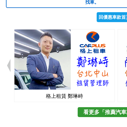
找車。
回優惠車款首
格上租賃 鄭琳峙
看更多「推薦汽車