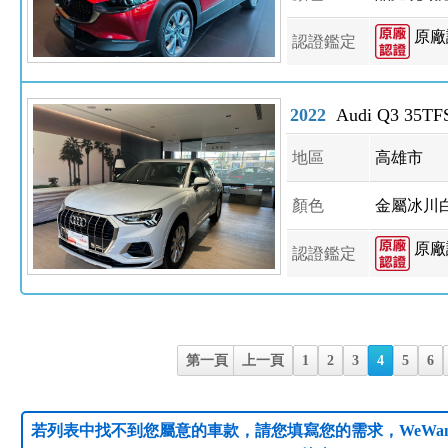
原廠
認證鑑定
2022
Audi Q3 35TFS
地區
高雄市
顏色
金屬冰川
原廠
認證鑑定
第一頁
上一頁
1
2
3
4
5
6
若列表中找不到您屬意的車款，請您填寫您的需求，WeWan