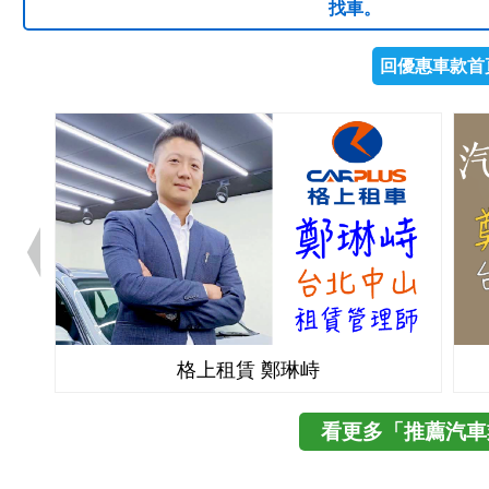
找車。
回優惠車款首
格上租賃 鄭琳峙
看更多「推薦汽車