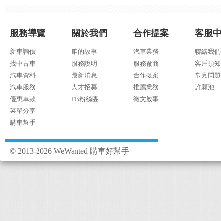
服務導覽
關於我們
合作提案
客服
新車詢價
咱的故事
汽車業務
聯絡我們
找中古車
服務說明
服務廠商
客戶須知
汽車資料
最新消息
合作提案
常見問題
汽車服務
人才招募
推薦業務
許願池
優惠車款
FB粉絲團
徵文啟事
菜單分享
購車幫手
© 2013-2026 WeWanted 購車好幫手