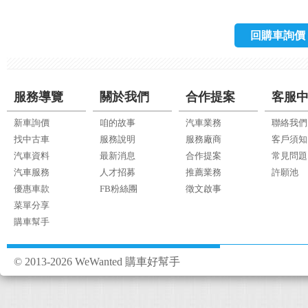
回購車詢價
服務導覽
關於我們
合作提案
客服
新車詢價
咱的故事
汽車業務
聯絡我們
找中古車
服務說明
服務廠商
客戶須知
汽車資料
最新消息
合作提案
常見問題
汽車服務
人才招募
推薦業務
許願池
優惠車款
FB粉絲團
徵文啟事
菜單分享
購車幫手
© 2013-2026 WeWanted 購車好幫手