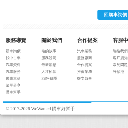
回購車詢價
服務導覽
關於我們
合作提案
客服
新車詢價
咱的故事
汽車業務
聯絡我們
找中古車
服務說明
服務廠商
客戶須知
汽車資料
最新消息
合作提案
常見問題
汽車服務
人才招募
推薦業務
許願池
優惠車款
FB粉絲團
徵文啟事
菜單分享
購車幫手
© 2013-2026 WeWanted 購車好幫手