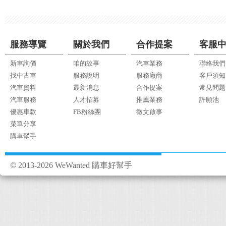
服務導覽
關於我們
合作提案
客服
新車詢價
咱的故事
汽車業務
聯絡我們
找中古車
服務說明
服務廠商
客戶須知
汽車資料
最新消息
合作提案
常見問題
汽車服務
人才招募
推薦業務
許願池
優惠車款
FB粉絲團
徵文啟事
菜單分享
購車幫手
© 2013-2026 WeWanted 購車好幫手