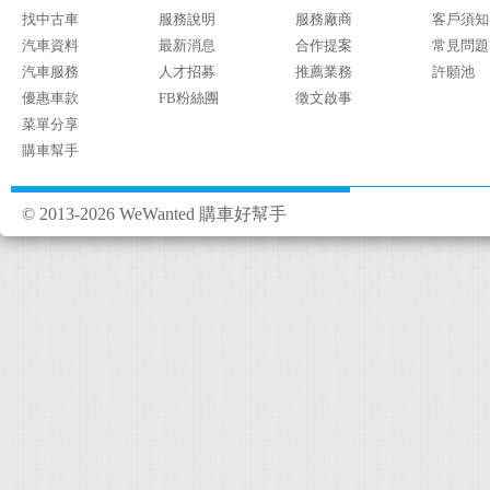
找中古車
服務說明
服務廠商
客戶須知
汽車資料
最新消息
合作提案
常見問題
汽車服務
人才招募
推薦業務
許願池
優惠車款
FB粉絲團
徵文啟事
菜單分享
購車幫手
© 2013-2026 WeWanted 購車好幫手