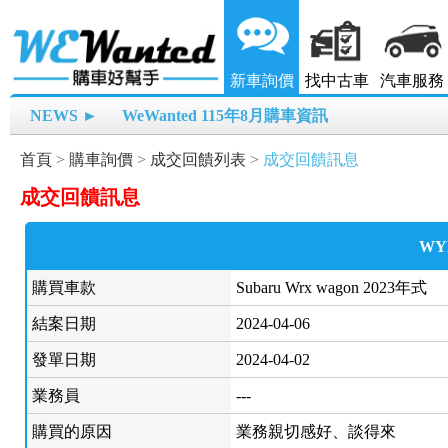
新車詢價
找中古車
汽車服務
NEWS ►
WeWanted 115年8月購車資訊
首頁
>
購車詢價
>
成交回饋列表
>
成交回饋訊息
成交回饋訊息
WY
購買車款
Subaru Wrx wagon 2023年式
結案日期
2024-04-06
發單日期
2024-04-02
業務員
---
購買的原因
業務親切感好、談得來