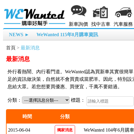
新車詢價
找中古車
汽車服務
NEWS ►
WeWanted 115年8月購車資訊
首頁
>
最新消息
最新消息
外行看熱鬧、內行看門道。WeWanted認為買新車其實很
足的資訊做決策，自然就不會買貴或當肥羊。因此，特別設
息給大眾。若您想要買優惠、買便宜，千萬不要錯過。
分類：
標題：
時間
分類
2015-06-04
WeWanted 104年6月
獨家消息