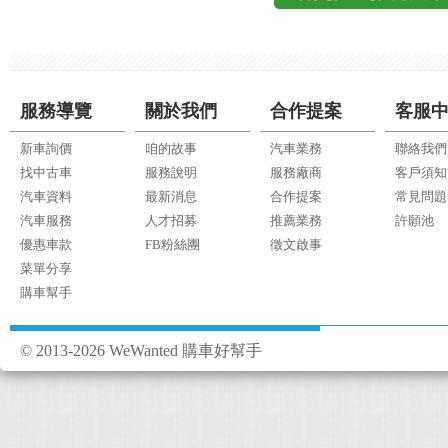
服務導覽
關於我們
合作提案
客服
新車詢價
咱的故事
汽車業務
聯絡我們
找中古車
服務說明
服務廠商
客戶須知
汽車資料
最新消息
合作提案
常見問題
汽車服務
人才招募
推薦業務
許願池
優惠車款
FB粉絲團
徵文啟事
菜單分享
購車幫手
© 2013-2026 WeWanted 購車好幫手