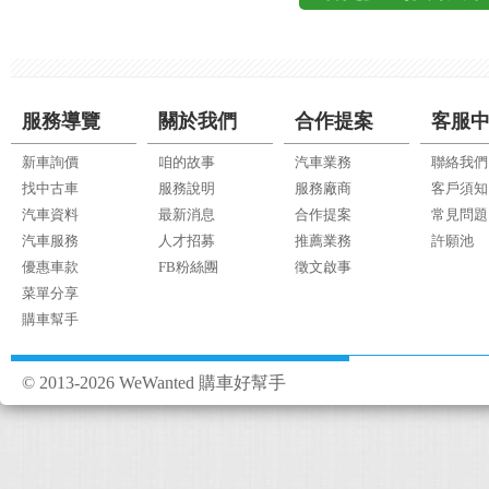
服務導覽
關於我們
合作提案
客服
新車詢價
咱的故事
汽車業務
聯絡我們
找中古車
服務說明
服務廠商
客戶須知
汽車資料
最新消息
合作提案
常見問題
汽車服務
人才招募
推薦業務
許願池
優惠車款
FB粉絲團
徵文啟事
菜單分享
購車幫手
© 2013-2026 WeWanted 購車好幫手