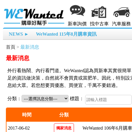
新車詢價
找中古車
汽車服務
NEWS ►
WeWanted 115年8月購車資訊
首頁
>
最新消息
最新消息
外行看熱鬧、內行看門道。WeWanted認為買新車其實很
足的資訊做決策，自然就不會買貴或當肥羊。因此，特別設
息給大眾。若您想要買優惠、買便宜，千萬不要錯過。
分類：
標題：
時間
分類
2017-06-02
WeWanted 106年6月
獨家消息