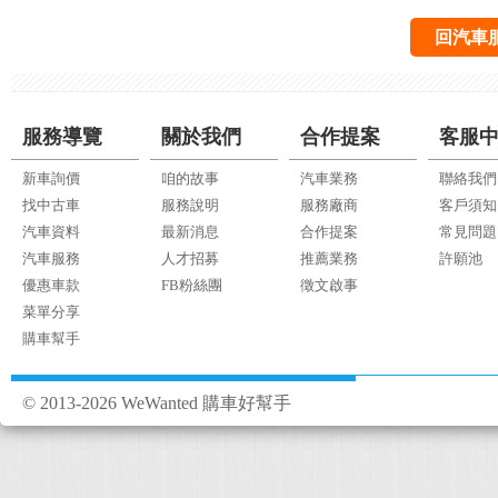
回汽車
服務導覽
關於我們
合作提案
客服
新車詢價
咱的故事
汽車業務
聯絡我們
找中古車
服務說明
服務廠商
客戶須知
汽車資料
最新消息
合作提案
常見問題
汽車服務
人才招募
推薦業務
許願池
優惠車款
FB粉絲團
徵文啟事
菜單分享
購車幫手
© 2013-2026 WeWanted 購車好幫手