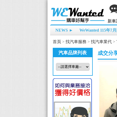
新車
NEWS ►
WeWanted 115年
首頁
>
找汽車服務
>
找汽車業代
>
汽車品牌列表
成交分