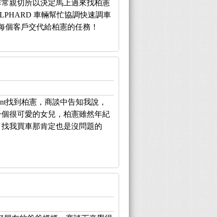
非常親切所以決定馬上過來找柏憲
PHARD 車輛幫忙協調快速調車
每個客戶交代給柏憲的任務！
ant找到柏憲，商談中告知我說，
一個很可愛的女兒，柏憲雖然年紀
，找我買車那肯定也是沒問題的