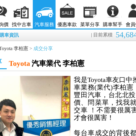
詢價
找中古車
汽車服務
優惠車款
菜單分享
購車幫手
會員
54,68
| 目前累積
7月購車資訊
Toyota 李柏憲
>
成交分享
享
Toyota
汽車業代 李柏憲
我是
Toyota
車友口中
車業務(業代)李柏憲，
豐田汽車，台北北投
價、問菜單，找我
交車 ！
不需要很厲
才會很厲害！
每台車成交的背後