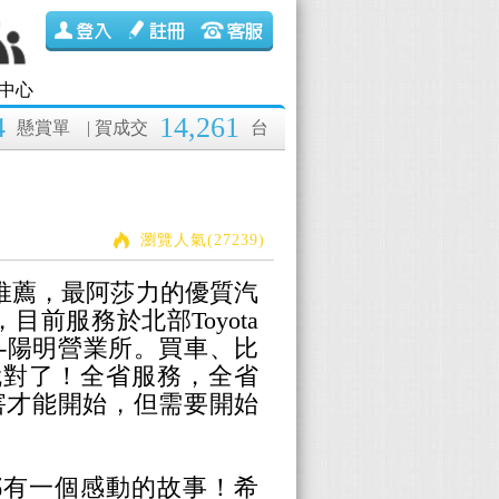
中心
4
14,261
懸賞單
| 賀成交
台
瀏覽人氣(27239)
推薦，最阿莎力的優質汽
目前服務於北部Toyota
-陽明營業所。買車、比
就對了！全省服務，全省
害才能開始，但需要開始
都有一個感動的故事！
希