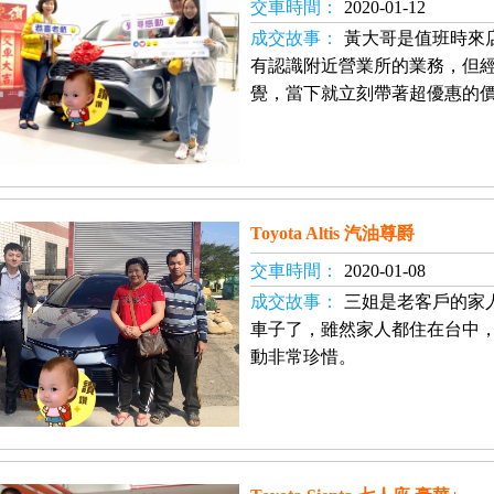
交車時間：
2020-01-12
成交故事：
黃大哥是值班時來
有認識附近營業所的業務，但
覺，當下就立刻帶著超優惠的
Toyota Altis 汽油尊爵
交車時間：
2020-01-08
成交故事：
三姐是老客戶的家
車子了，雖然家人都住在台中
動非常珍惜。