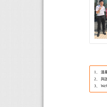
1、
溫
2、
與
3、
W