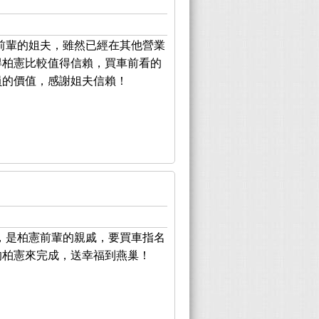
前輩的姐夫，雖然已經在其他營業
得柏憲比較值得信賴，買車前看的
員的價值，感謝姐夫信賴！
，是柏憲前輩的親戚，要買車指名
的柏憲來完成，送幸福到燕巢！