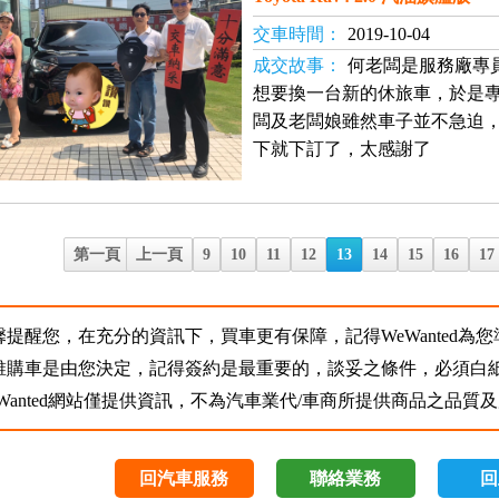
交車時間：
2019-10-04
成交故事：
何老闆是服務廠專
想要換一台新的休旅車，於是
闆及老闆娘雖然車子並不急迫
下就下訂了，太感謝了
第一頁
上一頁
9
10
11
12
13
14
15
16
17
馨提醒您，在充分的資訊下，買車更有保障，記得WeWanted為
誰購車是由您決定，記得簽約是最重要的，談妥之條件，必須白
eWanted網站僅提供資訊，不為汽車業代/車商所提供商品之品
回汽車服務
聯絡業務
回