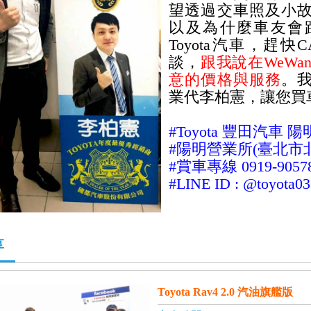
望透過交車照及小
以及為什麼車友會
Toyota汽車，趕
談，
跟我說在WeWa
意的價格與服務
。
業代李柏憲，讓您買
#Toyota 豐田汽車
#陽明營業所(
臺北市
#賞車專線 0919-9057
#LINE ID :
@toyota03
享
Toyota Rav4 2.0 汽油旗艦版