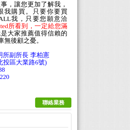
故事，讓您更加了解我，
跟我購買。只要你要買
快CALL我，只要您願意洽
nted所看到，一定給您滿
我是大家推薦值得信賴的
車無後顧之憂。
 陽明所副所長
李柏憲
北投區大業路6號
)
88
220
聯絡業務