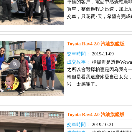
車輛的客戶，電話中感覺柏憲
買車，整個過程之迅速，加上AL
交車，只花費7天，希望有完成
Toyota Rav4 2.0 汽油旗艦版
交車時間：
2019-11-09
成交故事：
楊揚哥是透過Wew
之所以會選擇柏憲是因為我有
輕但是看我這麼疼愛自己女兒
啦！太感謝了。
Toyota Rav4 2.0 汽油旗艦版
交車時間：
2019-10-21