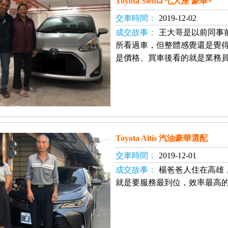
Toyota Sienta 七人座 豪華+
交車時間：
2019-12-02
成交故事：
王大哥是以前同事
所看過車，但整體感覺還是覺
是價格、買車後看的就是業務
Toyota Altis 汽油豪華選配
交車時間：
2019-12-01
成交故事：
楊爸爸人住在高雄
就是要服務最到位，效率最高