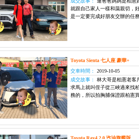
成交故事：
連爸爸媽媽是柏憲
就跟自己家人一樣和藹親切，
是一定要完成好朋友交辦的任
Toyota Sienta 七人座 豪華+
交車時間：
2019-10-05
成交故事：
林大哥是柏憲老客
求馬上就叫侄子從三峽過來找
務的，所以拍胸脯保證跟柏憲
Toyota Rav4 2.0 汽油旗艦版