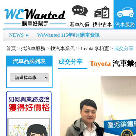
新車詢價
找中古車
汽車服務
NEWS ►
WeWanted 115年8月購車資訊
首頁
>
找汽車服務
>
找汽車業代
>
Toyota 李柏憲
>
成交分享
汽車品牌列表
成交分享
Toyota
汽車業