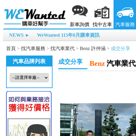
新車詢價
找中古車
汽車服務
NEWS ►
WeWanted 115年8月購車資訊
首頁
>
找汽車服務
>
找汽車業代
>
Benz 許仲涵
>
成交分享
汽車品牌列表
成交分享
Benz
汽車業代