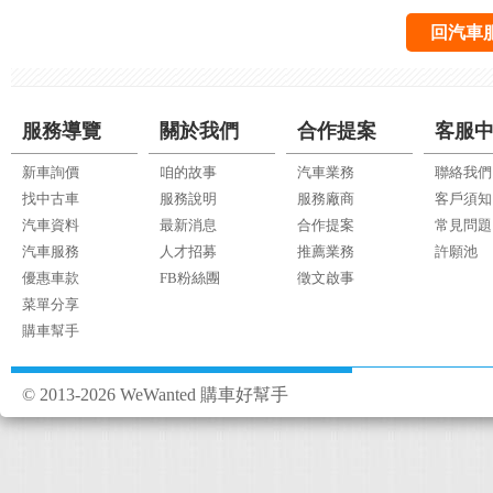
回汽車
服務導覽
關於我們
合作提案
客服
新車詢價
咱的故事
汽車業務
聯絡我們
找中古車
服務說明
服務廠商
客戶須知
汽車資料
最新消息
合作提案
常見問題
汽車服務
人才招募
推薦業務
許願池
優惠車款
FB粉絲團
徵文啟事
菜單分享
購車幫手
© 2013-2026 WeWanted 購車好幫手