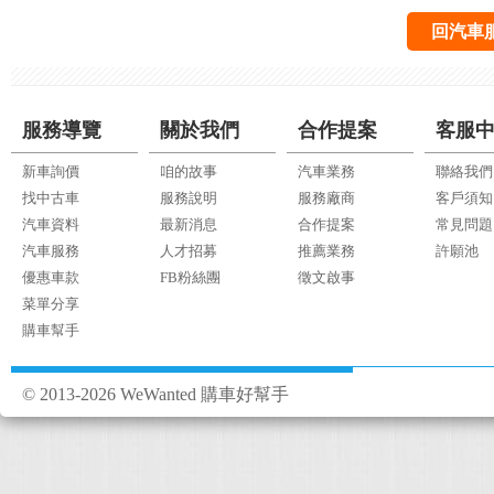
回汽車
服務導覽
關於我們
合作提案
客服
新車詢價
咱的故事
汽車業務
聯絡我們
找中古車
服務說明
服務廠商
客戶須知
汽車資料
最新消息
合作提案
常見問題
汽車服務
人才招募
推薦業務
許願池
優惠車款
FB粉絲團
徵文啟事
菜單分享
購車幫手
© 2013-2026 WeWanted 購車好幫手