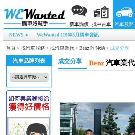
新車詢價
找中古車
汽車服務
NEWS ►
WeWanted 115年8月購車資訊
首頁
>
找汽車服務
>
找汽車業代
>
Benz 許仲涵
>
成交分享
汽車品牌列表
成交分享
Benz
汽車業代