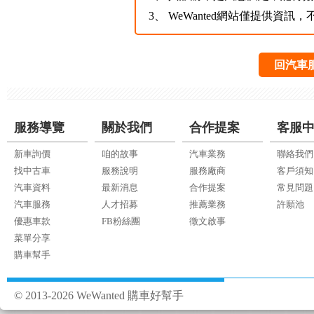
3、
WeWanted網站僅提供資
回汽車
服務導覽
關於我們
合作提案
客服
新車詢價
咱的故事
汽車業務
聯絡我們
找中古車
服務說明
服務廠商
客戶須知
汽車資料
最新消息
合作提案
常見問題
汽車服務
人才招募
推薦業務
許願池
優惠車款
FB粉絲團
徵文啟事
菜單分享
購車幫手
© 2013-2026 WeWanted 購車好幫手