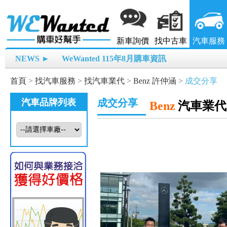
新車詢價
找中古車
汽車服務
NEWS ►
WeWanted 115年8月購車資訊
首頁
>
找汽車服務
>
找汽車業代
>
Benz 許仲涵
>
成交分享
汽車品牌列表
成交分享
Benz
汽車業代