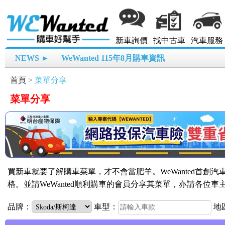
新車詢價
找中古車
汽車服務
NEWS ►
WeWanted 115年8月購車資訊
首頁
>
菜單分享
菜單分享
買新車就要了解購車菜單，才不會當肥羊。WeWanted首創
格。並請WeWanted順利購車的會員分享其菜單，亦請各位
品牌：
車型：
地