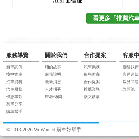
Audi 曲信謙
看更多「推薦汽
服務導覽
關於我們
合作提案
客服
新車詢價
咱的故事
汽車業務
聯絡我們
找中古車
服務說明
服務廠商
客戶須知
汽車資料
最新消息
合作提案
常見問題
汽車服務
人才招募
推薦業務
許願池
優惠車款
FB粉絲團
徵文啟事
菜單分享
購車幫手
© 2013-2026 WeWanted 購車好幫手